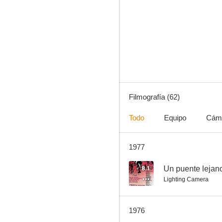
A merced del odio
6.8
Filmografía (62)
Todo
Equipo
Cám
1977
Los robinsones de los mares del Sur
5.0
8.1
Un puente lejan
Lighting Camera
1976