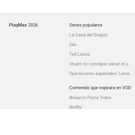
To the Public Danger
PlayMax
2026
Series populares
La Casa del Dragón
Silo
Ted Lasso
Stuart no consigue salvar el universo
Operaciones especiales: Lioness
Contenido que expirara en VOD
Amazon Prime Video
Netflix
Filmin
Movistar+