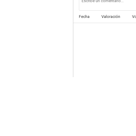
Fecha
Valoración
V
Blue Blood
--
Mr. Forbush and the Penguins
--