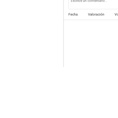
Fecha
Valoración
V
JL Ranch
--
Woman with a Mole