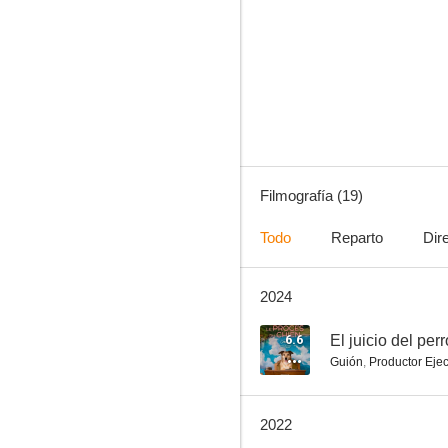
Dark Matter
7.2
Filmografía (19)
Todo
Reparto
Dir
2024
Channel Zero
8.0
6.6
El juicio del perr
Guión
,
Productor Ejec
2022