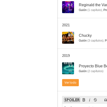
6.3
Reginald the Va
Guión
(
1
capítulo
)
,
Pr
Rumbo a Tulsa
2021
6.3
8.3
Chucky
Guión
(
3
capítulos
)
,
P
2019
7.7
Proyecto Blue B
Guión
(
2
capítulos
)
Reginald the Vampire
Ver todo
--