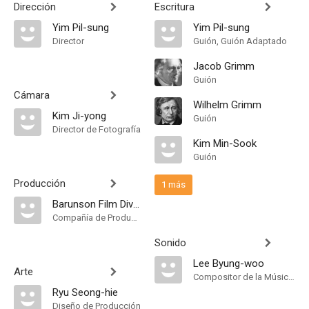
Dirección
Escritura
Yim Pil-sung
Yim Pil-sung
Director
Guión, Guión Adaptado
Jacob Grimm
Guión
Cámara
Wilhelm Grimm
Kim Ji-yong
Guión
Director de Fotografía
Kim Min-Sook
Guión
Producción
1 más
Barunson Film Division
Compañía de Produccion
Sonido
Lee Byung-woo
Arte
Compositor de la Música Original
Ryu Seong-hie
Diseño de Producción