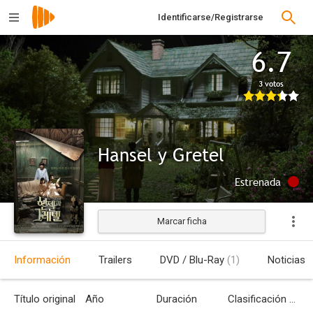
Identificarse/Registrarse
6.7
3 votos
Hansel y Gretel
Estrenada
Marcar ficha
Información
Trailers
DVD / Blu-Ray
(1)
Noticias
Título original
Año
Duración
Clasificación por edades