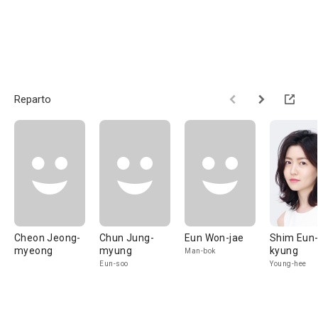
Reparto
Cheon Jeong-
Chun Jung-
Eun Won-jae
Shim Eun
myeong
myung
kyung
Man-bok
Eun-soo
Young-hee