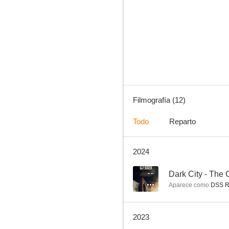
Uproar
4.0
Filmografía (12)
Todo
Reparto
2024
Back to the Rafters
--
--
Dark City - The 
Aparece como
DSS R
2023