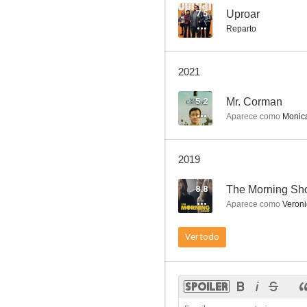
7.5
Uproar
Reparto
The Bad Seed
2021
5.2
Mr. Corman
Aparece como
Monic
2019
8.8
The Morning S
Aparece como
Veron
Ver todo