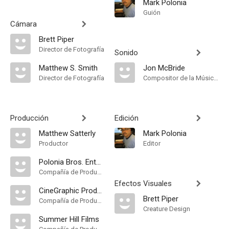
Mark Polonia
Guión
Cámara
Brett Piper
Director de Fotografía
Sonido
Matthew S. Smith
Jon McBride
Director de Fotografía
Compositor de la Música Original, Música
Producción
Edición
Matthew Satterly
Mark Polonia
Productor
Editor
Polonia Bros. Entertainment
Compañía de Produccion
Efectos Visuales
CineGraphic Productions
Brett Piper
Compañía de Produccion
Creature Design
Summer Hill Films