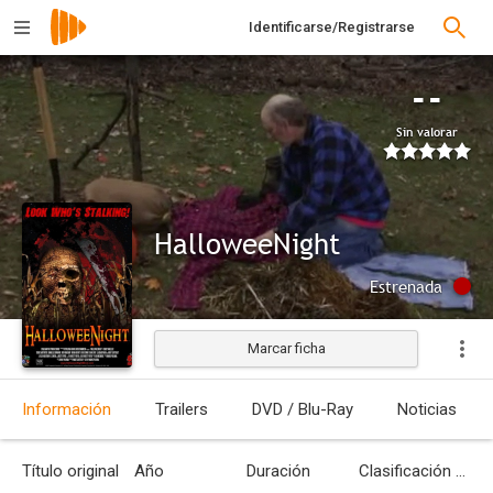
Identificarse/Registrarse
--
Sin valorar
HalloweeNight
Estrenada
Marcar ficha
Información
Trailers
DVD / Blu-Ray
Noticias
Título original
Año
Duración
Clasificación por edades