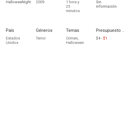
HalloweeNight
2009
1 hora y
Sin
25
información
minutos
País
Géneros
Temas
Presupuesto - Ingresos
Estados
Terror
Crimen
,
$4 -
$1
Unidos
Halloween