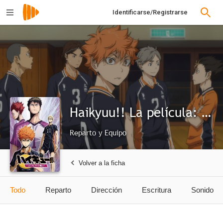
Identificarse/Registrarse
Haikyuu!! La película: Batalla de conceptos
Reparto y Equipo
Volver a la ficha
Todo
Reparto
Dirección
Escritura
Sonido