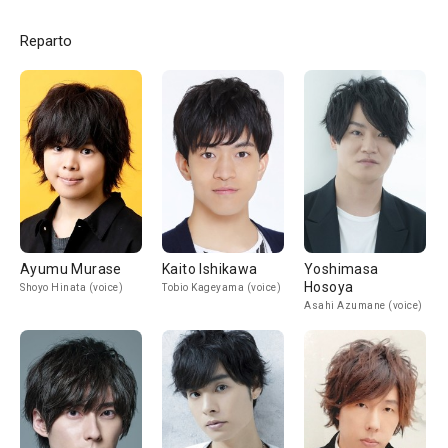
Reparto
Ayumu Murase
Kaito Ishikawa
Yoshimasa
Hosoya
Shoyo Hinata (voice)
Tobio Kageyama (voice)
Asahi Azumane (voice)