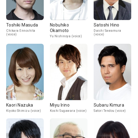
Toshiki Masuda
Nobuhiko
Satoshi Hino
Okamoto
Chikara Ennoshita
Daichi Sawamura
(voice)
(voice)
Yu Nishinoya (voice)
Kaori Nazuka
Miyu Irino
Subaru Kimura
Kiyoko Shimizu (voice)
Koshi Sugawara (voice)
Satori Tendou (voice)