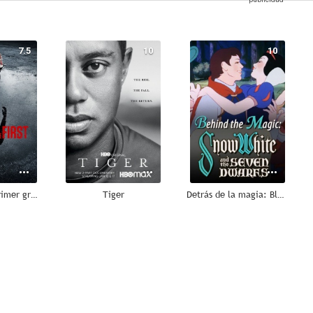
7.5
10
10
Asesinato en primer grado
Tiger
Detrás de la magia: Blancanieves y los siete enanitos
8.5
8.0
8.0