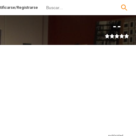
tificarse/Registrarse
--