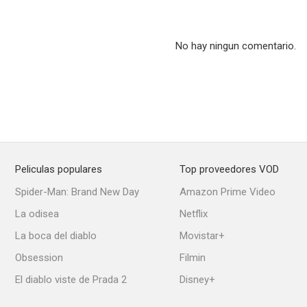
No hay ningun comentario.
Cities of the Future
Mentes violentas, grabaciones de los asesinos
Avaric
--
--
Peliculas populares
Top proveedores VOD
Spider-Man: Brand New Day
Amazon Prime Video
La odisea
Netflix
La boca del diablo
Movistar+
Patrick y las ballenas
BTK: Confession of a Serial Killer
Sasqua
Obsession
Filmin
--
--
El diablo viste de Prada 2
Disney+