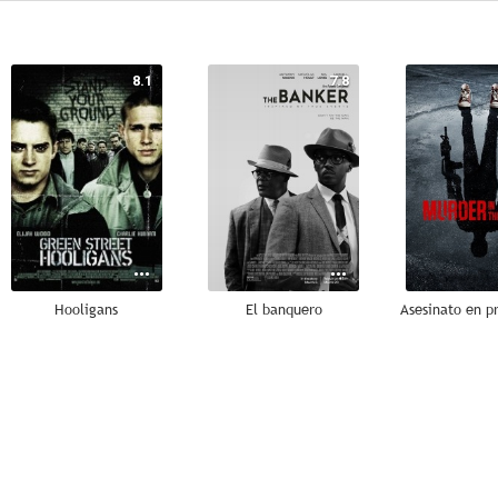
8.1
7.8
Hooligans
El banquero
8.7
8.5