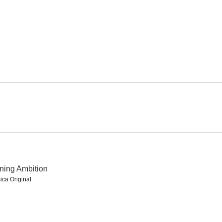
El choque de dos mundos
Iron Maiden: Burning Ambition
8.0
7.3
The Assets
Baghdad Central
7.0
6.8
rning Ambition
ica Original