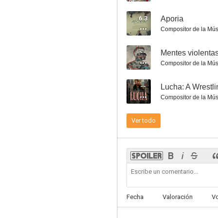
6.3
Aporia
Compositor de la Mús
--
Mentes violentas
El piloto invisible
Compositor de la Mús
5.5
--
Lucha: A Wrestli
Compositor de la Mús
Ver todo
Desapariciones: ¿Vivos o muertos?
--
Fecha
Valoración
V