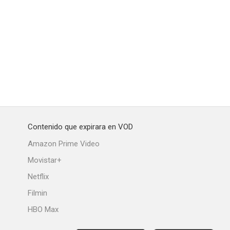
ia
Lucha: A Wrestling Tale
Retrograde
--
--
--
Contenido que expirara en VOD
Amazon Prime Video
Movistar+
Netflix
tch
We Burn Like This
Invisible Monsters: Serial Killers in America
Filmin
--
--
--
HBO Max