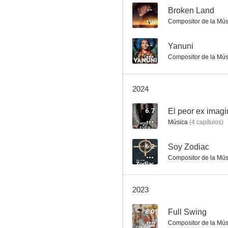
--
Broken Land
Compositor de la Mús
La caza del marfil
--
Yanuni
Compositor de la Mús
6.5
2024
6.7
El peor ex imag
Música
(
4
capítulos
)
6.2
Soy Zodiac
Compositor de la Mús
El niño de Medellín
6.0
2023
8.0
Full Swing
Compositor de la Mús