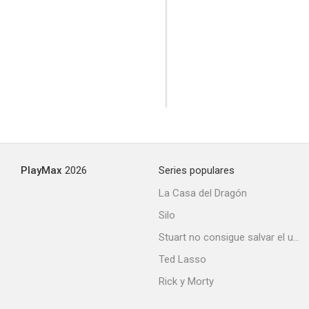
Yanuni
--
PlayMax
2026
Series populares
La Casa del Dragón
Silo
Stuart no consigue salvar el universo
En el valle de los canguros
Ted Lasso
--
Rick y Morty