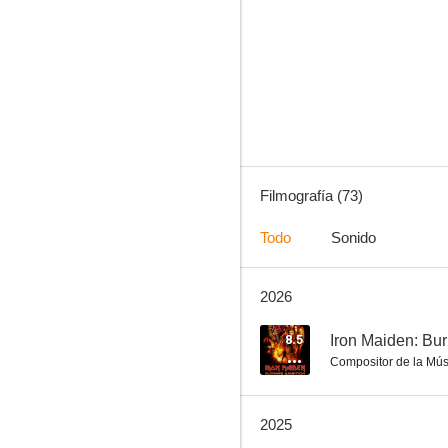
Laugh, Clown, Laugh
8.0
Filmografía (73)
Todo
Sonido
2026
City of Ghosts
7.0
8.5
Iron Maiden: Bu
Compositor de la Mús
2025