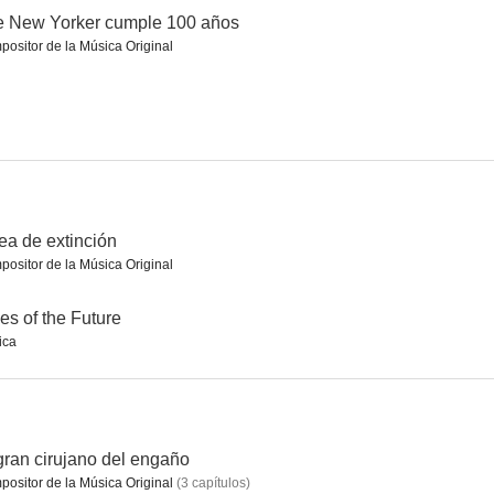
e New Yorker cumple 100 años
ositor de la Música Original
e
Dragón, nace la leyenda
El peor ex imaginable
6.2
6.2
6.2
ea de extinción
ositor de la Música Original
ies of the Future
ica
n ley
Línea de extinción
Soy Zodiac
6.0
6.0
6.0
gran cirujano del engaño
ositor de la Música Original
(
3
capítulos
)