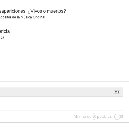
apariciones: ¿Vivos o muertos?
ositor de la Música Original
ricia
are
Latin Dragon
The Squaw Man
ica
2.0
--
--
poder
Broken Land
The New Yorker cumple 100 años
--
--
--
Mínimo de
50
palabras