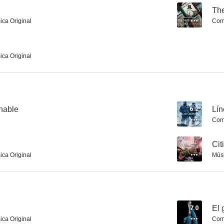
--
Th
ica Original
Comp
Secuestro exprés
La corresponsal
Coyot
ica Original
6.5
6.3
inable
6.2
Lín
Comp
--
Cit
ica Original
Mús
La balada de Lefty Brown
Aporia
Ciudad si
6.0
6.0
7.0
El 
ica Original
Comp