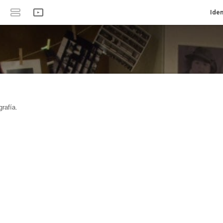
Iden
rafía.