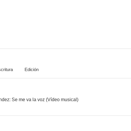
Edith Márquez: Mi error, mi fantasía
Shakira: ¿Dónde estás corazón? Version 2
critura
Edición
ndez: Se me va la voz (Vídeo musical)