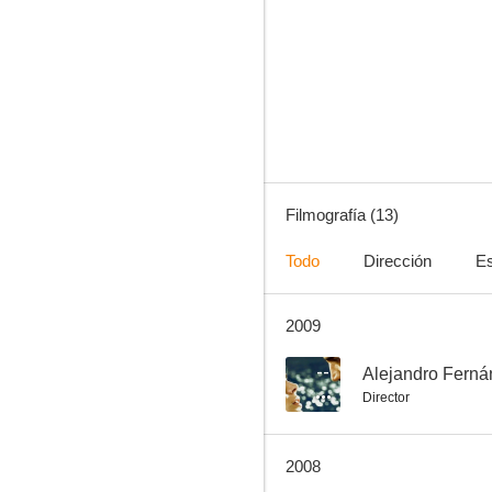
Shakira: No creo
--
Filmografía (13)
Todo
Dirección
Es
2009
Café Tacuba: María
--
Alejandro Ferná
Director
2008