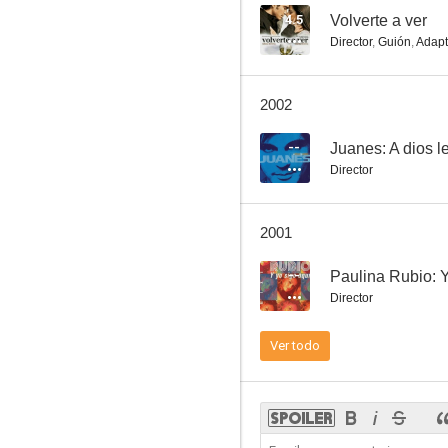
4.5
Volverte a ver
Director
,
Guión
,
Adapt
2002
--
Juanes: A dios l
Director
2001
--
Paulina Rubio: Y
Director
Ver todo