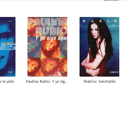
--
--
--
s le pido
Paulina Rubio: Y yo sigo aquí
Shakira: Inevitable
--
--
--