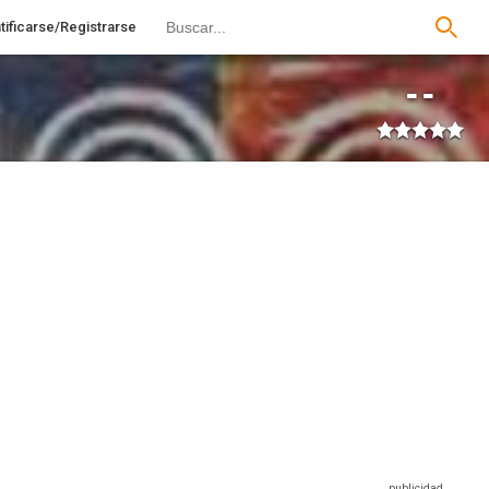
tificarse/Registrarse
--