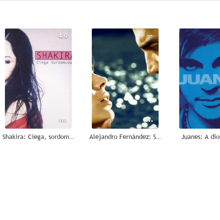
4.0
--
Shakira: Ciega, sordomuda (Vídeo musical)
Alejandro Fernández: Se me va la voz (Vídeo musical)
Juanes: A dio
--
--