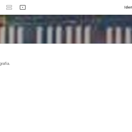
Iden
rafía.