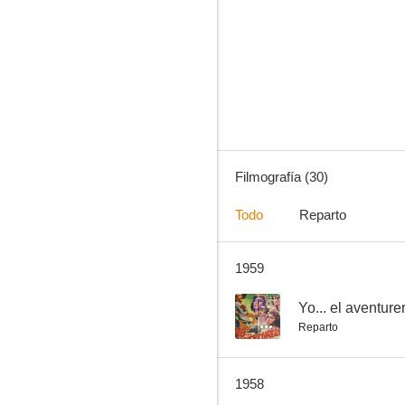
Huida hacia el sol
5.0
Filmografía (30)
Todo
Reparto
1959
Enamorada
--
--
Yo... el aventure
Reparto
1958