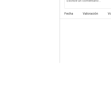
Fecha
Valoración
V
El enamorado
--
Al caer la tarde
--