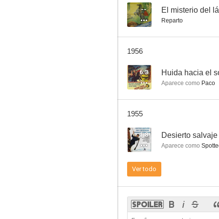
--
El misterio del l
Reparto
El misterio del látigo negro
1956
--
6.3
Huida hacia el s
Aparece como
Paco
1955
1.8
Desierto salvaje
Aparece como
Spotte
El río y la muerte
Ver todo
--