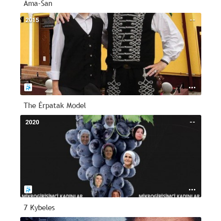
Ama-San
2015
--
The Érpatak Model
2020
--
7 Kybeles