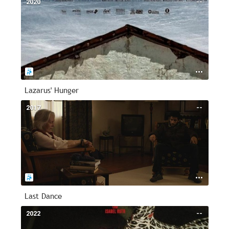
2020
--
Lazarus' Hunger
2017
--
Last Dance
2022
--