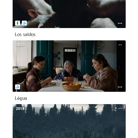
Los saldos
2023
--
Légua
2018
--