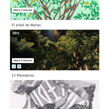
Hace 2 meses
El árbol de Matías
2015
--
Hace 2 meses
23 Kilometres
2014
--