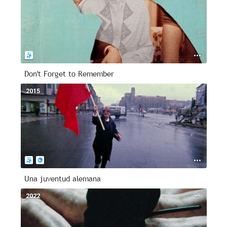
Don't Forget to Remember
2015
--
Una juventud alemana
2022
--