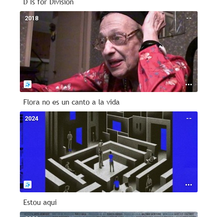
D Is for Division
2018
--
Flora no es un canto a la vida
2024
--
Estou aqui