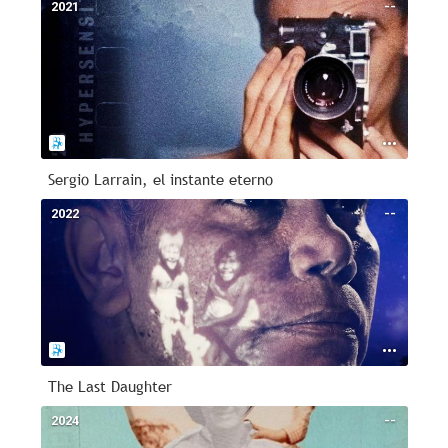
2021
--
Sergio Larrain, el instante eterno
2022
--
The Last Daughter
2024
--