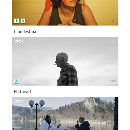
Clandestina
2024
--
Flathead
2024
--