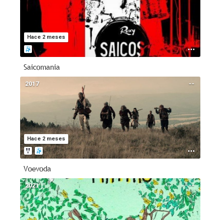
Hace 2 meses
Saicomania
2017
--
Hace 2 meses
Voevoda
2021
--