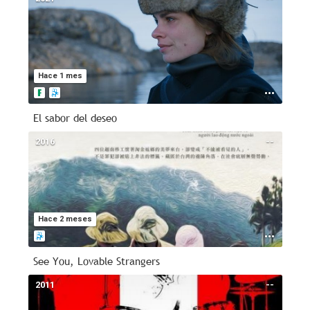
Hace 1 mes
El sabor del deseo
2016
--
Hace 2 meses
See You, Lovable Strangers
2011
--