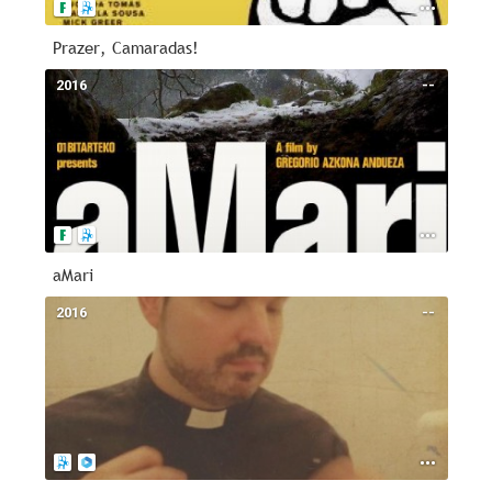
Prazer, Camaradas!
2016
--
aMari
2016
--