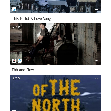
This Is Not A Love Song
2012
--
Ebb and Flow
2015
--