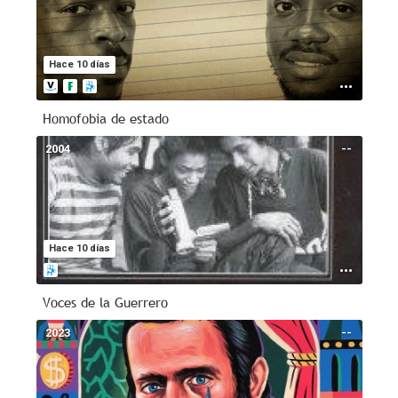
Hace 10 días
Homofobia de estado
2004
--
Hace 10 días
Voces de la Guerrero
2023
--