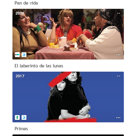
Pan de vida
2020
--
El laberinto de las lunas
2017
--
Primas