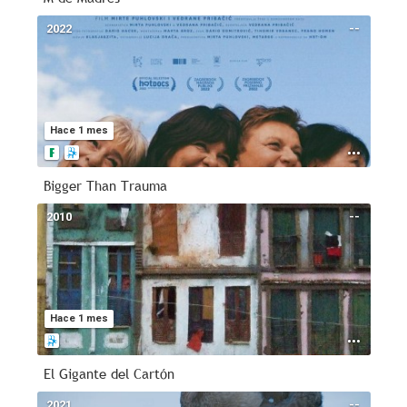
2022
--
Hace 1 mes
Bigger Than Trauma
2010
--
Hace 1 mes
El Gigante del Cartón
2021
--