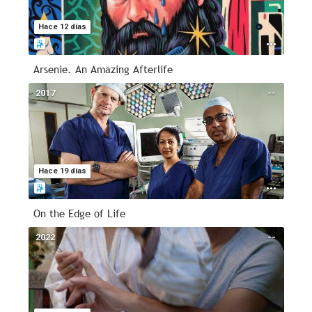
Hace 12 días
Arsenie. An Amazing Afterlife
2017
--
Hace 19 días
On the Edge of Life
2022
--