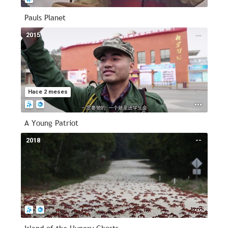
Pauls Planet
2015
--
Hace 2 meses
A Young Patriot
2018
--