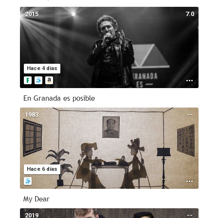
2015
7.0
Hace 4 días
En Granada es posible
1983
--
Hace 6 días
My Dear
2019
--