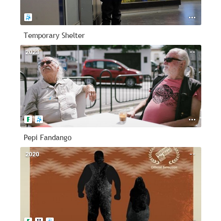
Temporary Shelter
2023
--
Pepi Fandango
2020
--