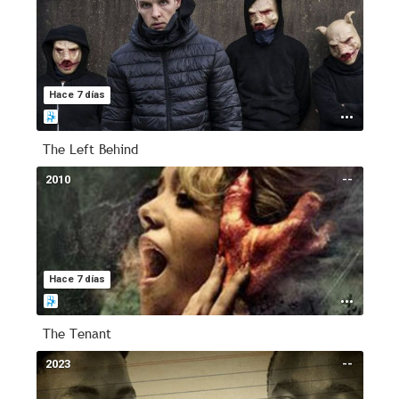
Hace 7 días
The Left Behind
2010
--
Hace 7 días
The Tenant
2023
--