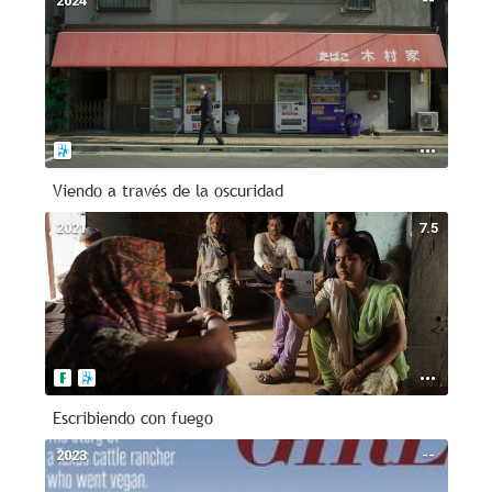
2024
--
Viendo a través de la oscuridad
2021
7.5
Escribiendo con fuego
2023
--