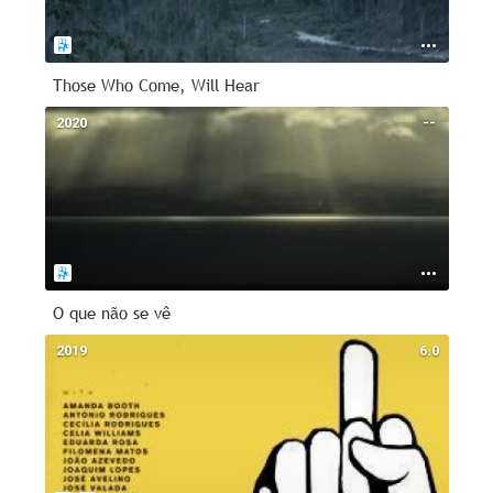
Those Who Come, Will Hear
2020
--
O que não se vê
2019
6.0