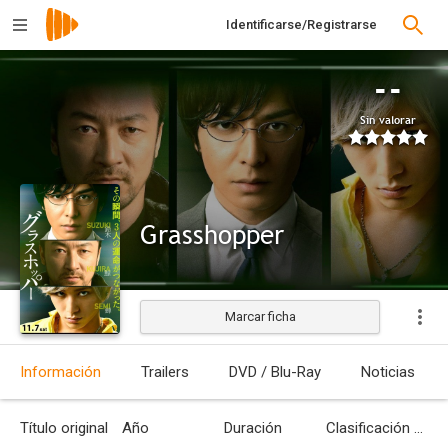
Identificarse/Registrarse
--
Sin valorar
Grasshopper
Marcar ficha
Estrenada
Información
Trailers
DVD / Blu-Ray
Noticias
Título original
Año
Duración
Clasificación por edades