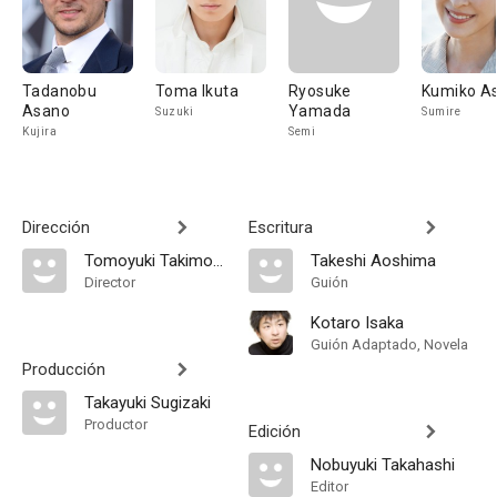
Tadanobu
Toma Ikuta
Ryosuke
Kumiko A
Asano
Yamada
Suzuki
Sumire
Kujira
Semi
Dirección
Escritura
Tomoyuki Takimoto
Takeshi Aoshima
Director
Guión
Kotaro Isaka
Guión Adaptado, Novela
Producción
Takayuki Sugizaki
Productor
Edición
Nobuyuki Takahashi
Editor