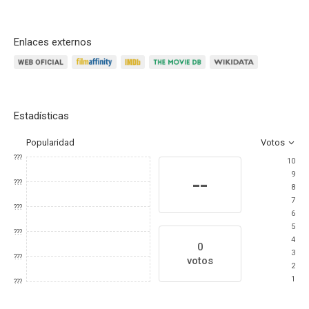
Enlaces externos
Estadísticas
Popularidad
Votos
???
10
9
--
???
8
7
???
6
5
???
4
0
3
???
votos
2
1
???