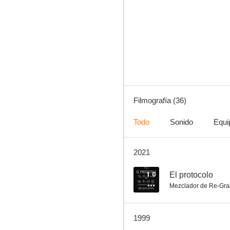
Pasaje a la India
7.3
Filmografía (36)
Todo
Sonido
Equi
2021
Furia de titanes
6.3
1.0
El protocolo
Mezclador de Re-Gra
1999