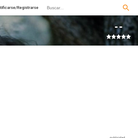
tificarse/Registrarse
--