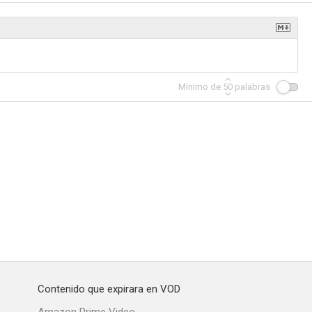
Street
The Scarecrow of Romney Marsh
La máscara del Dr. Syn
Mínimo de
50
palabras
Contenido que expirara en VOD