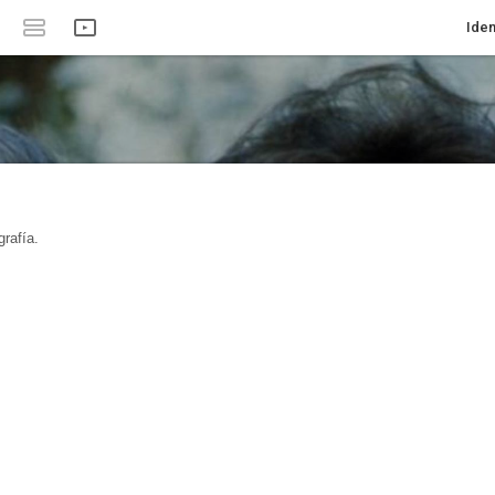
Iden
rafía.