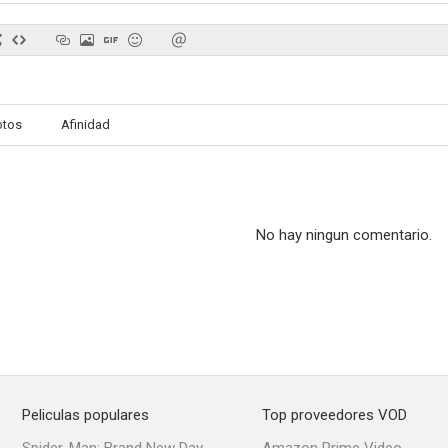
Síntomas
Chato, el apache
This Is My 
otos
Afinidad
No hay ningun comentario.
Peliculas populares
Top proveedores VOD