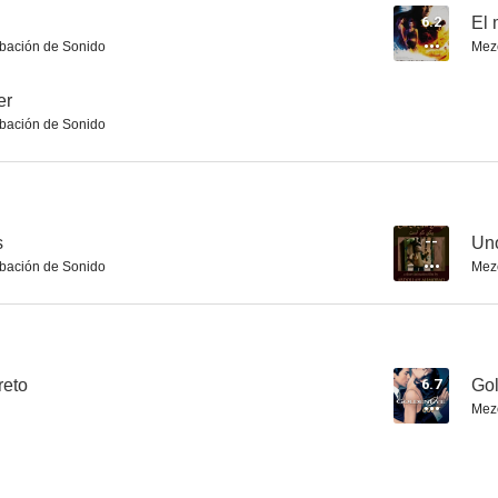
6.2
El 
bación de Sonido
Mez
Wing Commander
Espías sin fronteras
er
bación de Sonido
--
--
s
--
Uno
bación de Sonido
Mez
Riesgo a corazones
Huracán
El griego 
reto
6.7
Go
--
--
Mez