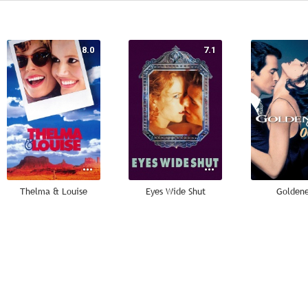
8.0
7.1
Thelma & Louise
Eyes Wide Shut
Golden
8.0
8.0