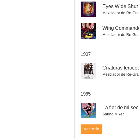
7.1
Eyes Wide Shut
Mezclador de Re-Gra
Frenesí
6.2
Wing Command
Mezclador de Re-Gra
--
1997
7.3
Criaturas feroce
Mezclador de Re-Gra
1995
Uno no es suficiente
7.4
La flor de mi sec
--
Sound Mixer
Ver todo