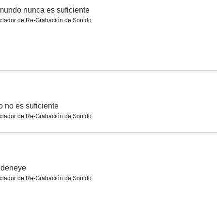
mundo nunca es suficiente
clador de Re-Grabación de Sonido
Criaturas olvidadas del mundo
S.A.S. Los invencibles
El protocolo
--
--
--
 no es suficiente
clador de Re-Grabación de Sonido
de oro
El grito
Huracán
ldeneye
--
--
--
clador de Re-Grabación de Sonido