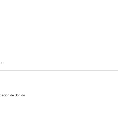
Los piratas de las islas salvajes
Chacal
El cuarto pr
7.3
7.1
po
Los perros de la guerra
Kika
La garra de
6.2
6.0
bación de Sonido