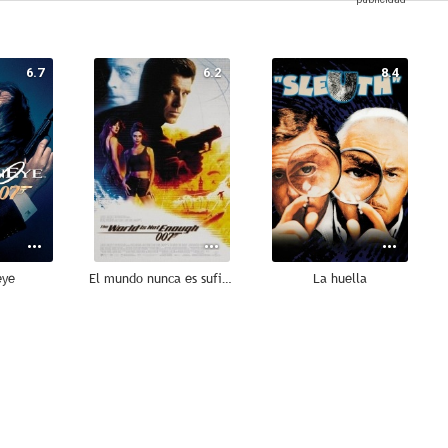
6.7
6.2
8.4
eye
El mundo nunca es suficiente
La huella
7.4
7.4
7.3