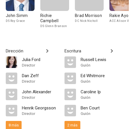
John Simm
Richie
Brad Morrison
Rakie Ayo
Campbell
DS Roy Grace
DC Nick Nicholl
ACC Alison V
DS Glenn Branson
Dirección
Escritura
Julia Ford
Russell Lewis
Director
Guión
Dan Zeff
Ed Whitmore
Director
Guión
John Alexander
Caroline Ip
Director
Guión
Henrik Georgsson
Ben Court
Director
Guión
8 más
2 más