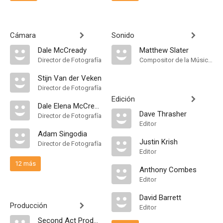
Cámara
Sonido
Dale McCready
Matthew Slater
Director de Fotografía
Compositor de la Música Original
Stijn Van der Veken
Director de Fotografía
Edición
Dale Elena McCready
Dave Thrasher
Director de Fotografía
Editor
Adam Singodia
Justin Krish
Director de Fotografía
Editor
12 más
Anthony Combes
Editor
David Barrett
Producción
Editor
Second Act Productions