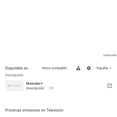
Disponible en...
Sitios compatibles
España
Suscripción
Movistar+
Suscripción:
SD
Próximamente. A partir del Mié, 12 Ago 2026 (En 6 días)
Próximas emisiones en Televisión