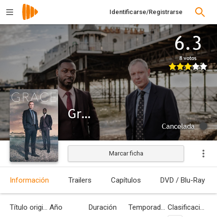
Identificarse/Registrarse
6.3
8 votos
Grace
Cancelada
Marcar ficha
Información
Trailers
Capítulos
DVD / Blu-Ray
Título original
Año
Duración
Temporadas
Clasificación por edades