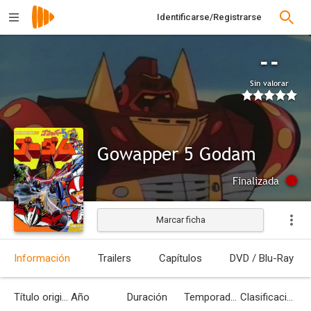
Identificarse/Registrarse
--
Sin valorar
Gowapper 5 Godam
Finalizada
Marcar ficha
Información
Trailers
Capítulos
DVD / Blu-Ray
Título original
Año
Duración
Temporadas
Clasificación por edades