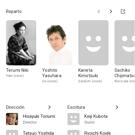
Reparto
Terumi Niki
Yoshito
Kaneta
Sachiko
Yasuhara
Kimotsuki
Chijimats
Yoko (voice)
Go (voice)
Daikichi (voice)
Norisuke (voi
Dirección
Escritura
Hisayuki Toriumi
Keiji Kubota
Director
Guión
Tatsuo Yoshida
Ryoichi Koide