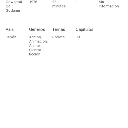
Gowappâ
1976
22
1
Sin
Go
minutos
información
Godamu
País
Géneros
Temas
Capítulos
Japón
Acción
,
Robots
39
Animación
,
Anime
,
Ciencia
ficción