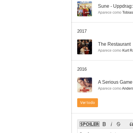
--
Sune - Uppdrag
Aparece como
Tobias
Death of a Pilgrim
2017
--
--
The Restaurant
Aparece como
Kurt R
2016
--
A Serious Game
Aparece como
Anders 
Maria Wern: Que los muertos descansen
Ver todo
--