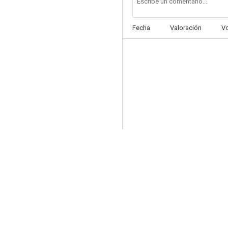
Fecha
Valoración
V
Labyrint
--
Offside (Fuera de juego)
--