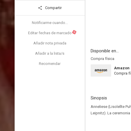
Compartir
Notificarme cuando...
N
Editar fechas de marcado
Añadir nota privada
Disponible en...
Añadir a la lista/s
Compra física
Recomendar
Amazon
Compra fí
Sinopsis
Anneliese (Lisolellte Pu
Leipnitz). La ceremonia