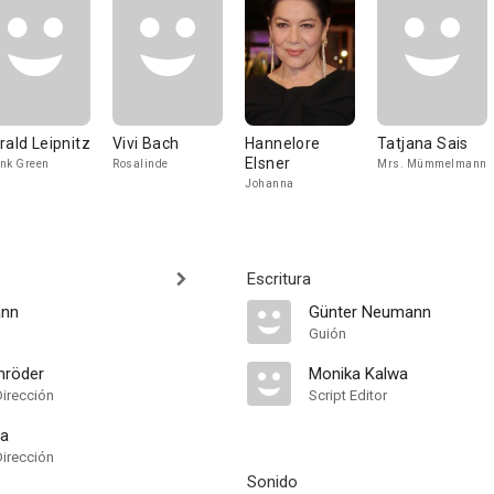
rald Leipnitz
Vivi Bach
Hannelore
Tatjana Sais
Elsner
nk Green
Rosalinde
Mrs. Mümmelmann
Johanna
Escritura
ann
Günter Neumann
Guión
hröder
Monika Kalwa
Dirección
Script Editor
wa
Dirección
Sonido