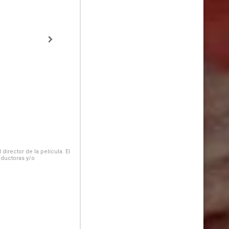
irector de la película. El
oductoras y/o