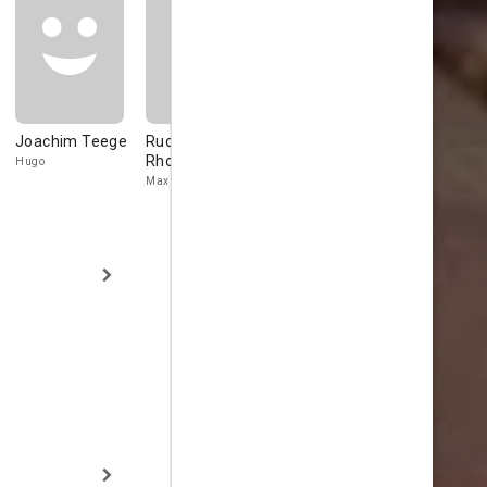
Joachim Teege
Rudolf
Hans Richter
Kathrin
Rhomberg
Ackerman
Hugo
Toni
Max
Katrin