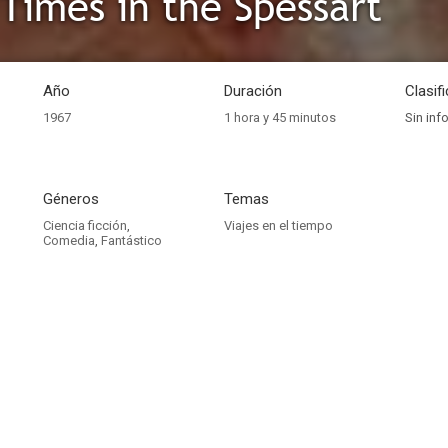
 Times in the Spessart
Año
Duración
Clasif
1967
1 hora y 45 minutos
Sin inf
Géneros
Temas
Ciencia ficción
,
Viajes en el tiempo
Comedia
,
Fantástico