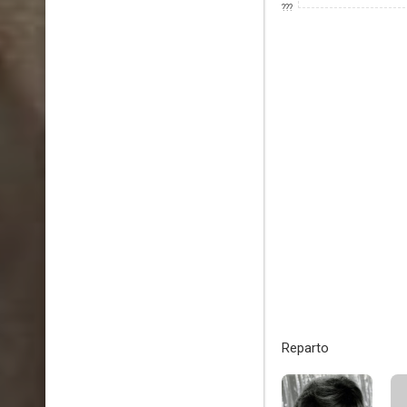
???
Reparto