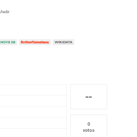
ñadir
--
0
votos