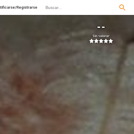
tificarse/Registrarse
--
Sin valorar