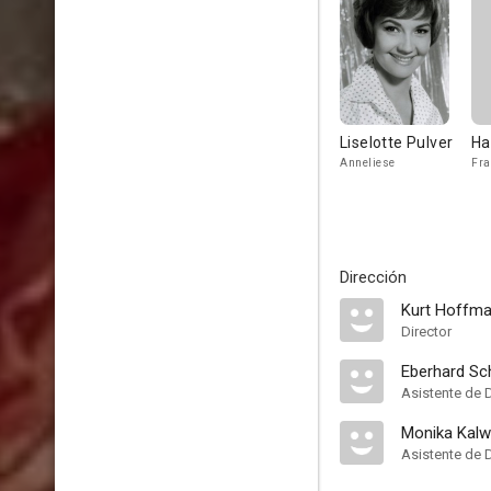
Liselotte Pulver
Ha
Anneliese
Fra
Dirección
Kurt Hoffm
Director
Eberhard Sc
Asistente de 
Monika Kal
Asistente de 