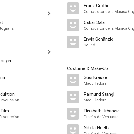
Franz Grothe
Compositor de la Música Orig
st
Oskar Sala
tografía
Compositor de la Música Orig
Erwin Schänzle
Sound
rmeyer
Costume & Make-Up
ann
Susi Krause
Maquilladora
duktion
Raimund Stangl
Produccion
Maquilladora
 Film
Elisabeth Urbancic
Produccion
Diseño de Vestuario
Nikola Hoeltz
Diseño de Vestuario