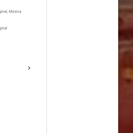
inal, Música
inal