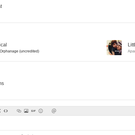
t
ical
--
Lit
n Orphanage (uncredited)
Apa
ns