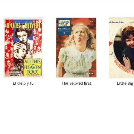
6.0
--
El cielo y tú
The Beloved Brat
Little Big