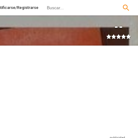
tificarse/Registrarse
--