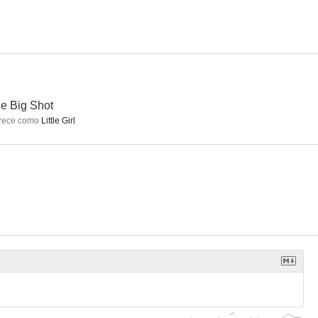
tle Big Shot
rece como
Little Girl