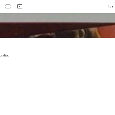
Iden
rafía.