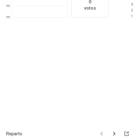
0
3
???
votos
2
1
???
Reparto