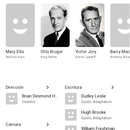
Mary Ellis
Otto Kruger
Victor Jory
Barry Ma
Melitza Hjos
King Stefan
Baron Lyadeff
Anthony Alla
Dirección
Escritura
Brian Desmond Hurst
Dudley Leslie
Director
Guión, Adaptation
Hugh Brooke
Guión, Adaptation
Cámara
William Freshman