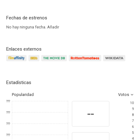
Fechas de estrenos
No hay ninguna fecha.
Añadir
Enlaces externos
Estadísticas
Popularidad
Votos
???
10
9
--
???
8
7
???
6
5
???
4