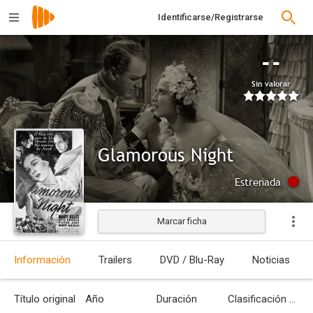
Identificarse/Registrarse
--
Sin valorar
Glamorous Night
Estrenada
Marcar ficha
Información
Trailers
DVD / Blu-Ray
Noticias
Título original
Año
Duración
Clasificación por edades