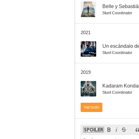
6.7
Stunt Coordinator
Monsieur Hire
2021
6.8
--
Un escándalo d
Stunt Coordinator
2019
--
Kadaram Konda
Stunt Coordinator
Operación Chuleta de Ternera
Ver todo
6.0