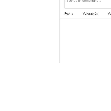
Fecha
Valoración
V
Las sillas musicales
4.8
La extinción
--