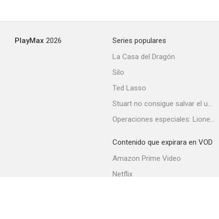
La leyenda de Bill Doolin
PlayMax
2026
Series populares
--
La Casa del Dragón
Silo
Ted Lasso
Stuart no consigue salvar el universo
Operaciones especiales: Lioness
Contenido que expirara en VOD
Holocaust 2000 (Rain of Fire)
Amazon Prime Video
--
Netflix
Filmin
Movistar+