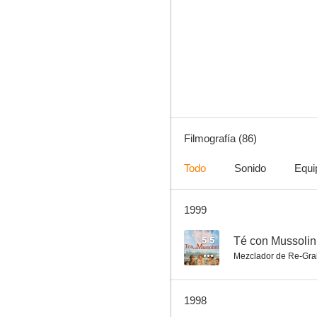
La mosca
10
Filmografía (86)
Todo
Sonido
Equi
1999
Sentencia para un Dandy
8.0
5.5
Té con Mussolin
Mezclador de Re-Gra
1998