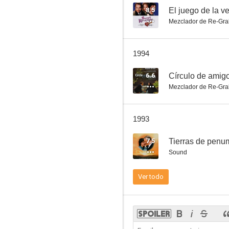
8.5
El juego de la 
Mezclador de Re-Gra
Golfus de Roma
1994
8.0
6.6
Círculo de amig
Mezclador de Re-Gra
1993
7.5
Tierras de penu
Sound
Performance
Ver todo
7.8