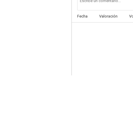
Fecha
Valoración
V
Jesús de Nazaret
7.4
Nicolás y Alejandra
7.0