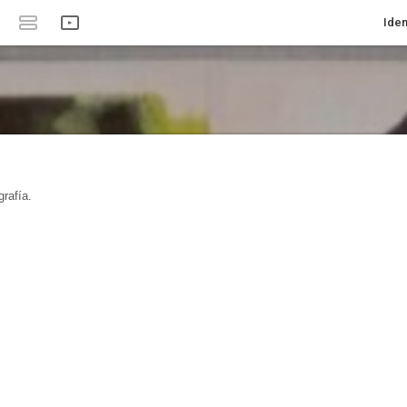
Iden
rafía.