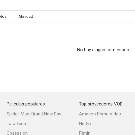
otos
Afinidad
Semáforo en rojo
División narcóticos
La cabeza v
--
--
No hay ningun comentario.
Peliculas populares
Top proveedores VOD
El barón del terror
Nostradamus, el genio de las tinieblas
Spider-Man: Brand New Day
Amazon Prime Video
La odisea
Netflix
Obsession
Filmin