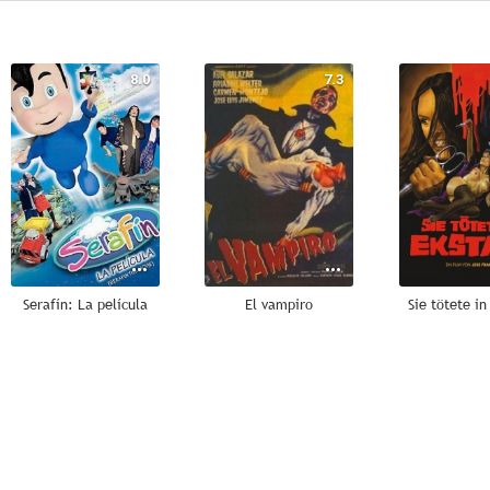
8.0
7.3
Serafín: La película
El vampiro
Sie tötete in
--
--