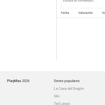
Fecha
Valoración
V
El espadachín
--
PlayMax
2026
Series populares
Los bravos de California
La Casa del Dragón
--
Silo
Ted Lasso