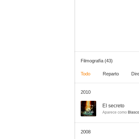
El secreto
--
Filmografía (43)
Todo
Reparto
Dir
2010
Reclusorio
--
--
El secreto
Aparece como
Blasc
2008