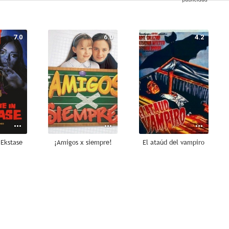
7.0
6.0
4.2
 Ekstase
¡Amigos x siempre!
El ataúd del vampiro
--
--
--