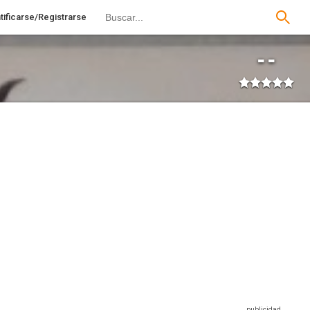
tificarse/Registrarse
--