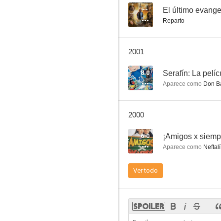
--
El último evange
Reparto
La divina providencia
2001
--
8.0
Serafín: La pelíc
Aparece como
Don Ba
2000
6.0
¡Amigos x siemp
Aparece como
Neftal
The Phantom Gunslinger
Ver todo
--