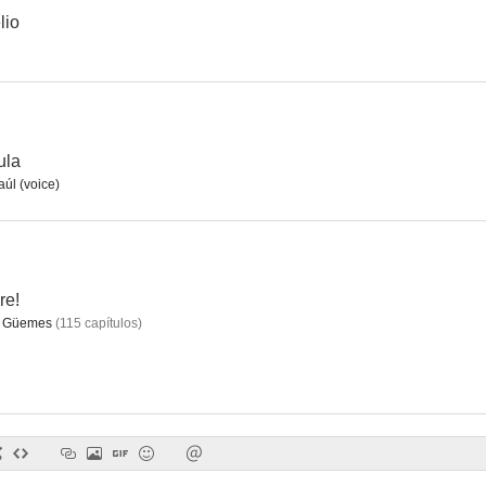
lio
Cicatrices del alma
Los años felices
--
--
ula
úl (voice)
re!
í Güemes
(
115
capítulos
)
Trampa para un cadáver
El proceso de Cristo
Los asesinos d
--
--