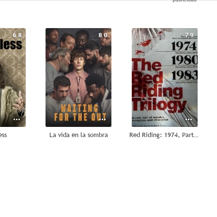
6.8
8.0
7.9
ess
La vida en la sombra
Red Riding: 1974, Parte 1
7.5
7.5
7.0