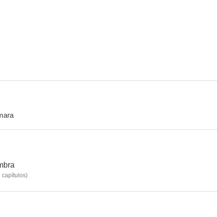
Our World War
Red Riding: 1983, Parte 3
La tragedia de
6.6
5.6
mara
La serpiente de Essex
Código criminal
The To
--
--
ombra
6
capítulos
)