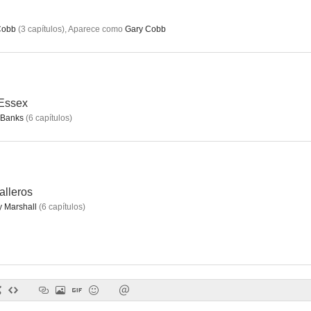
Cobb
(
3
capítulos
)
,
Aparece como
Gary Cobb
Moving On
Harley Street
The 10th
 Essex
 Banks
(
6
capítulos
)
alleros
 Marshall
(
6
capítulos
)