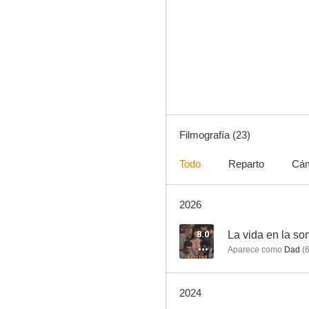
Un juego de caballeros
6.7
Filmografía (23)
Todo
Reparto
Cá
2026
Buscando a Eric
--
8.0
La vida en la s
Aparece como
Dad
(
2024