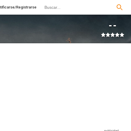
tificarse/Registrarse
--