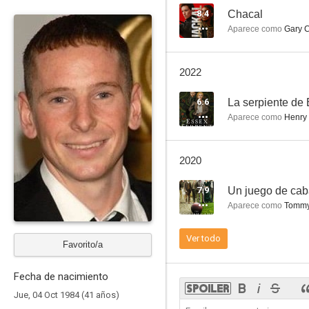
8.4
Chacal
Aparece como
Gary 
Honeymooner
2022
6.6
La serpiente de
Aparece como
Henry
2020
7.9
Un juego de cab
Aparece como
Tommy
Ver todo
Favorito/a
Fecha de nacimiento
Jue, 04 Oct 1984 (41 años)