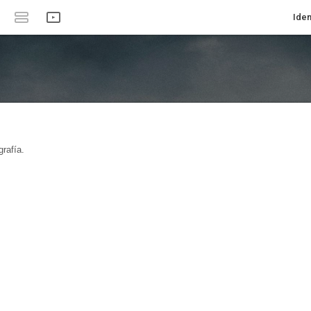
Iden
rafía.