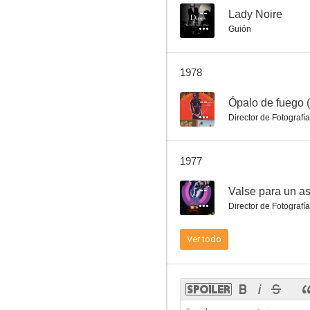
--
Lady Noire
Guión
La condesa perversa
1978
--
--
Ópalo de fuego 
Director de Fotografía
1977
--
Valse para un a
Director de Fotografía
Diario íntimo de una ninfómana
Ver todo