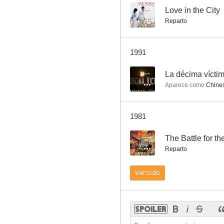
--
Love in the City
Reparto
Matar a traición
1991
--
--
La décima vícti
Aparece como
Chines
1981
--
The Battle for t
Reparto
7 horas de violencia
Ver todo
--