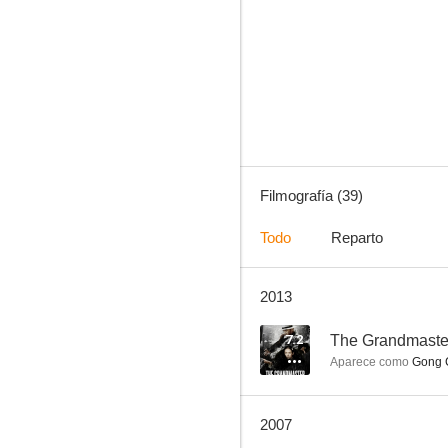
Treinta y seis horas en el infierno
--
Filmografía (39)
Todo
Reparto
2013
Love in the City
--
7.2
The Grandmaste
Aparece como
Gong C
2007