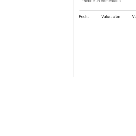
Fecha
Valoración
V
El hijo del Zorro
--
Y con ellos llegó la bronca
--