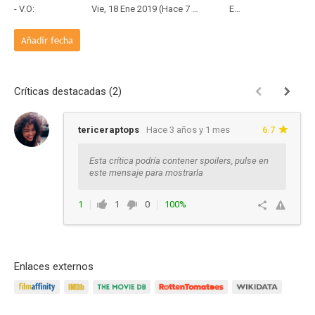
- V.O:
Vie, 18 Ene 2019 (Hace 7 años y 6 meses)
Estreno
Añadir fecha
Críticas destacadas (2)
tericeraptops
Hace 3 años y 1 mes
6.7
Esta crítica podría contener spoilers, pulse en
este mensaje para mostrarla
1
1
0
100%
Responder
Enlaces externos