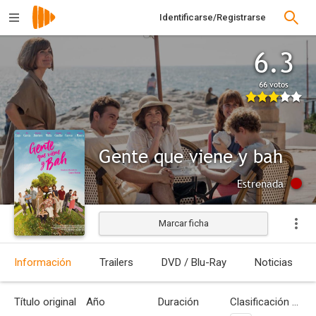
Identificarse/Registrarse
6.3
66 votos
Gente que viene y bah
Estrenada
Marcar ficha
Información
Trailers
DVD / Blu-Ray
Noticias
Título original
Año
Duración
Clasificación por edades