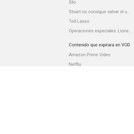
Silo
Stuart no consigue salvar el universo
Ted Lasso
Lena and the Geese
Operaciones especiales: Lioness
--
Contenido que expirara en VOD
Amazon Prime Video
Netflix
Filmin
Movistar+
Movistar+ Fibra
The Detective's Conscience
--