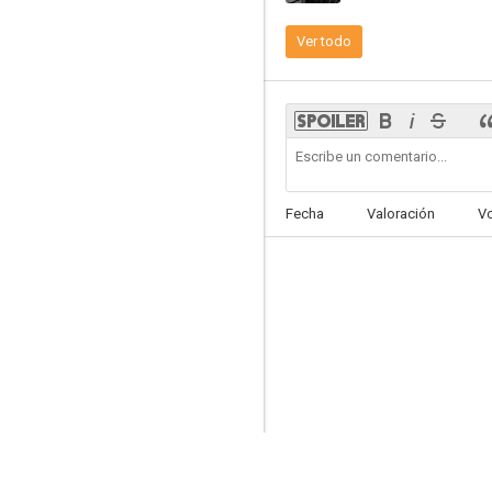
Ver todo
Legal Advice
--
Fecha
Valoración
V
The Slavey Student
--