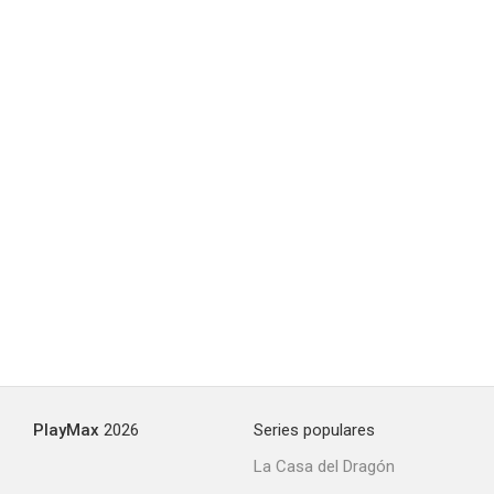
Solitaires
--
Cutey plays detective
--
PlayMax
2026
Series populares
La Casa del Dragón