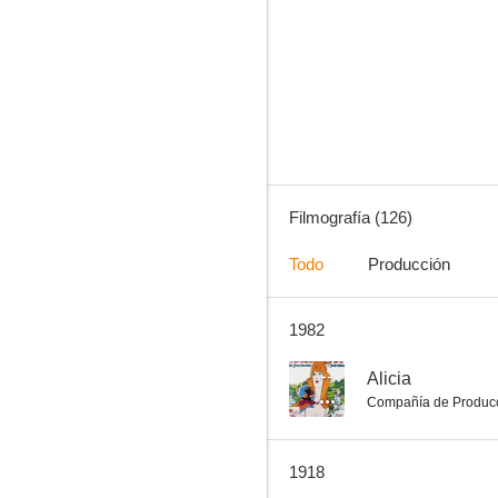
Ramona
4.0
Filmografía (126)
Todo
Producción
1982
Charlot y los atracadores
--
--
Alicia
Compañía de Produc
1918