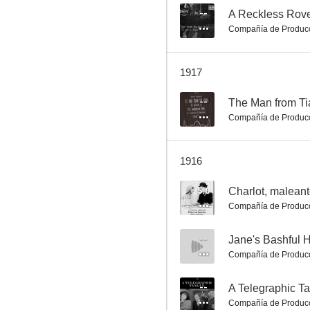
--
A Reckless Rov
Compañía de Produc
A Reckless Rover
1917
--
--
The Man from Ti
Compañía de Produc
1916
5.0
Charlot, malean
Compañía de Produc
The Lady in the Library
--
Jane's Bashful 
--
Compañía de Produc
--
A Telegraphic T
Compañía de Produc