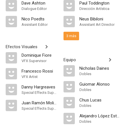
Dave Ashton
Paul Toddington
Dialogue Editor
Dirección Artística
Nico Poedts
Neus Bibiloni
Assistant Editor
Assistant Art Director
3 más
Efectos Visuales
Dominique Fiore
Equipo
VFX Supervisor
Nicholas Daines
Francesco Rossi
Dobles
VFX Artist
Guiomar Alonso
Danny Hargreaves
Dobles
Special Effects Supervisor
Chus Lucas
Juan Ramón Molina
Dobles
Special Effects Supervisor
Alejandro López Estacio
Dobles