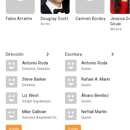
Fabio Arrante
Dougray Scott
Carmen Bordoy
Jessica D
Gouw
Archer
Melanie
Dirección
Escritura
Antonio Roda
Antonio Roda
Director, Creador
Guión
Steve Barker
Rafael A. Marín
Director
Guión
Liz West
Álvaro Benítez
Script Supervisor
Guión
Mike Gallivan
Neftalí Martín
Second Assistant Director
Guión
4 más
3 más