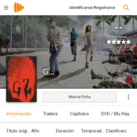
Identificarse/Registrarse
--
Sin valorar
Generación Z
Finalizada
Marcar ficha
Información
Trailers
Capítulos
DVD / Blu-Ray
Título original
Año
Duración
Temporadas
Clasificación por edades