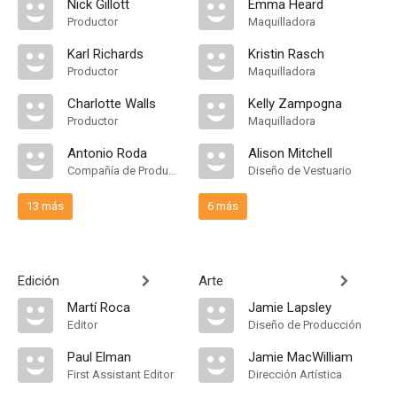
Nick Gillott
Emma Heard
Productor
Maquilladora
Karl Richards
Kristin Rasch
Productor
Maquilladora
Charlotte Walls
Kelly Zampogna
Productor
Maquilladora
Antonio Roda
Alison Mitchell
Compañía de Produccion
Diseño de Vestuario
13 más
6 más
Edición
Arte
Martí Roca
Jamie Lapsley
Editor
Diseño de Producción
Paul Elman
Jamie MacWilliam
First Assistant Editor
Dirección Artística