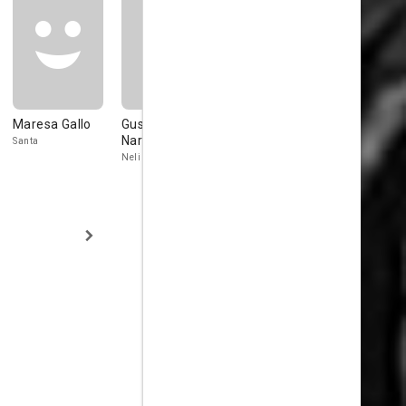
Maresa Gallo
Gustavo De
Vincenzo
Gustavo
Nardo
Musolino
Serena
Santa
Neli Casaccio
Fattore Rocco
Il medico
(uncredited)