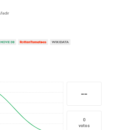
ñadir
--
0
votos