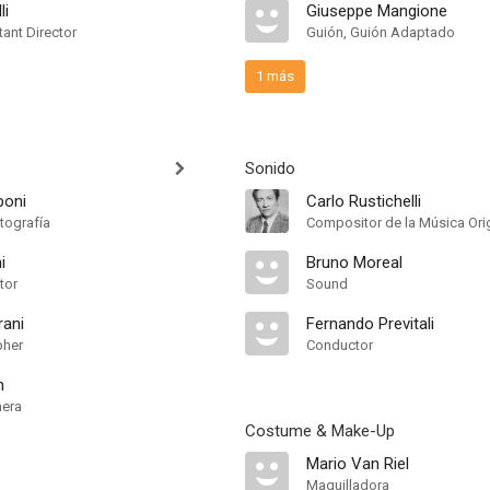
li
Giuseppe Mangione
ant Director
Guión, Guión Adaptado
1 más
Sonido
boni
Carlo Rustichelli
tografía
Compositor de la Música Orig
i
Bruno Moreal
tor
Sound
rani
Fernando Previtali
pher
Conductor
n
mera
Costume & Make-Up
Mario Van Riel
Maquilladora