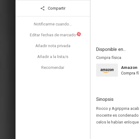
Compartir
Notificarme cuando...
N
Editar fechas de marcado
Añadir nota privada
Disponible en...
Añadir a la lista/s
Compra física
Recomendar
Amazon
Compra fí
Sinopsis
Rocco y Agrippina acaba
inocente es condenado p
celos le habían enloque