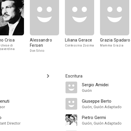
no Crisa
Alessandro
Liliana Gerace
Grazia Spadaro
Fersen
chese di
Contessina Zosima
Mamma Grazia
caverdina
Don Silvio
Escritura
Sergio Amidei
Guión
enuti
Giuseppe Berto
sor
Guión, Guión Adaptado
o
Pietro Germi
ant Director
Guión, Guión Adaptado