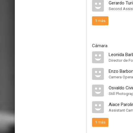
Gerardo Turil
Second Assist
1 más
Cámara
Leonida Bar
Director de Fo
Enzo Barbon
Camera Opera
Osvaldo Civi
Still Photogra
Aiace Paroli
Assistant Ca
1 más