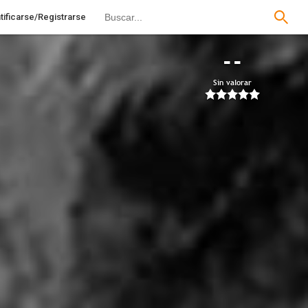
tificarse/Registrarse
--
Sin valorar