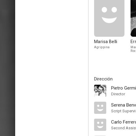
Marisa Belli
Er
Agrippina
Mar
Roc
Dirección
Pietro Germi
Director
Serena Benv
Script Supervi
Carlo Ferrer
Second Assist