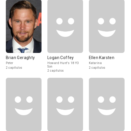
Brian Geraghty
Logan Coffey
Ellen Karsten
Peter
Howard Hunt's 18 YO
Katarina
Son
2 capítulos
2 capítulos
2 capítulos