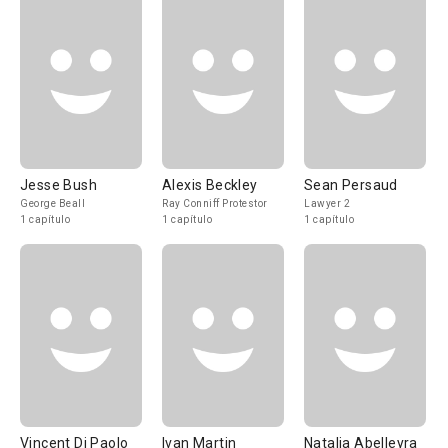
Jesse Bush
Alexis Beckley
Sean Persaud
George Beall
Ray Conniff Protestor
Lawyer 2
1 capítulo
1 capítulo
1 capítulo
Vincent Di Paolo
Ivan Martin
Natalia Abelleyra