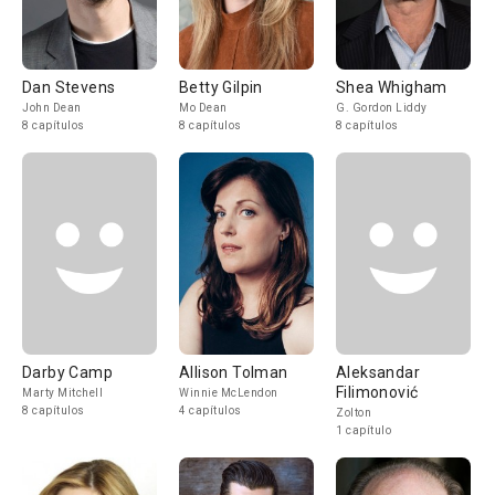
Dan Stevens
Betty Gilpin
Shea Whigham
John Dean
Mo Dean
G. Gordon Liddy
8 capítulos
8 capítulos
8 capítulos
Darby Camp
Allison Tolman
Aleksandar
Filimonović
Marty Mitchell
Winnie McLendon
8 capítulos
4 capítulos
Zolton
1 capítulo