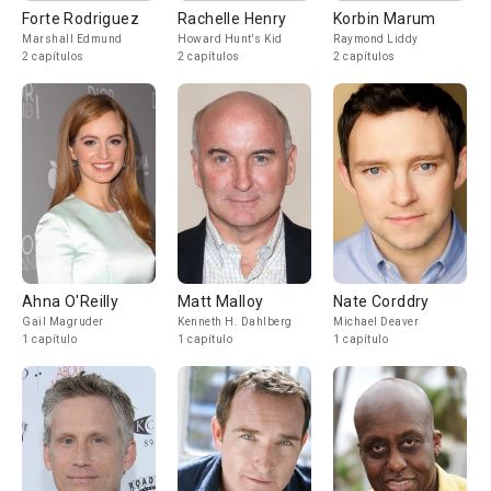
Forte Rodriguez
Rachelle Henry
Korbin Marum
Marshall Edmund
Howard Hunt's Kid
Raymond Liddy
2 capítulos
2 capítulos
2 capítulos
Ahna O'Reilly
Matt Malloy
Nate Corddry
Gail Magruder
Kenneth H. Dahlberg
Michael Deaver
1 capítulo
1 capítulo
1 capítulo