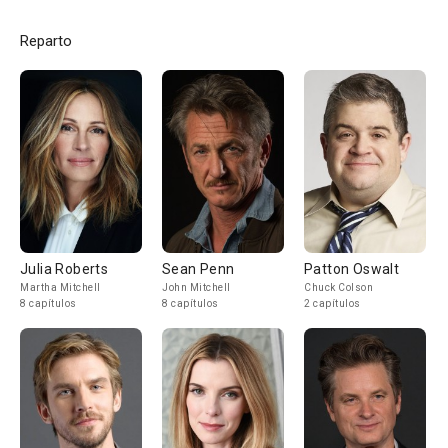
Reparto
Julia Roberts
Sean Penn
Patton Oswalt
Martha Mitchell
John Mitchell
Chuck Colson
8 capítulos
8 capítulos
2 capítulos