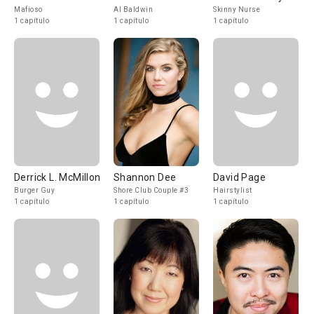
Mafioso
Al Baldwin
Skinny Nurse
1 capítulo
1 capítulo
1 capítulo
Derrick L. McMillon
Shannon Dee
David Page
Burger Guy
Shore Club Couple #3
Hairstylist
1 capítulo
1 capítulo
1 capítulo