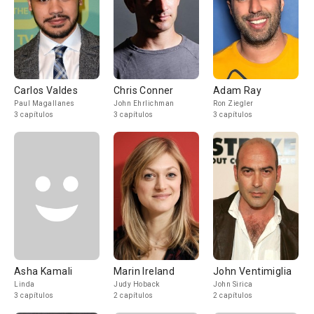
Carlos Valdes
Chris Conner
Adam Ray
Paul Magallanes
John Ehrlichman
Ron Ziegler
3 capítulos
3 capítulos
3 capítulos
Asha Kamali
Marin Ireland
John Ventimiglia
Linda
Judy Hoback
John Sirica
3 capítulos
2 capítulos
2 capítulos