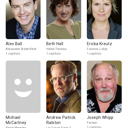
Alex Ball
Beth Hall
Ericka Kreutz
Alexander Butterfield
Helen Thomas
Frances Liddy
1 capítulo
1 capítulo
1 capítulo
Michael
Andrew Patrick
Joseph Whipp
McCartney
Ralston
Farmer
1 capítulo
Panel Member
Le Cirque Diner 2