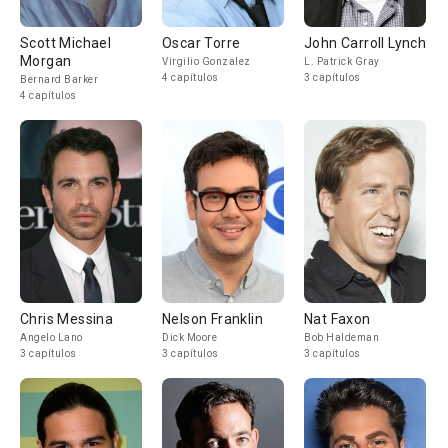
Scott Michael
Oscar Torre
John Carroll Lynch
Morgan
Virgilio Gonzalez
L. Patrick Gray
4 capítulos
3 capítulos
Bernard Barker
4 capítulos
Chris Messina
Nelson Franklin
Nat Faxon
Angelo Lano
Dick Moore
Bob Haldeman
3 capítulos
3 capítulos
3 capítulos