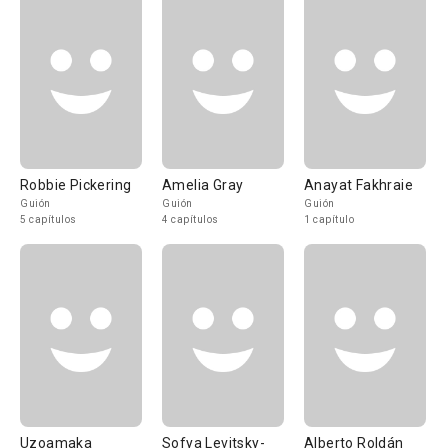
Robbie Pickering
Amelia Gray
Anayat Fakhraie
Guión
Guión
Guión
5 capítulos
4 capítulos
1 capítulo
Uzoamaka
Sofya Levitsky-
Alberto Roldán