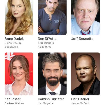
Anne Dudek
Don DiPetta
Jeff Doucette
Diana Oweiss
Frank Sturgis
2 capítulos
4 capítulos
Kat Foster
Hamish Linklater
Chris Bauer
Barbara Walters
Jeb Magruder
James McCord