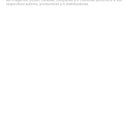
las imágenes, póster, carátula, fotografías y/o cubiertas pertenece a sus
respectivos autores, productoras y/o distribuidoras.