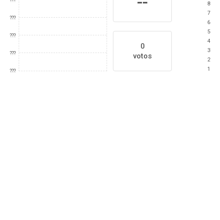
--
???
8
7
???
6
5
???
4
0
3
???
votos
2
1
???