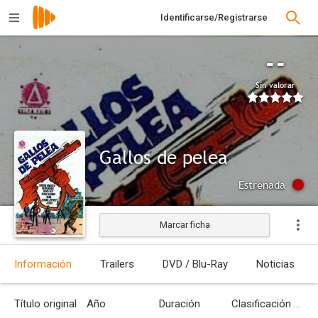
Identificarse/Registrarse
--
Sin valorar
Gallos de pelea
Estrenada
Marcar ficha
Información
Trailers
DVD / Blu-Ray
Noticias
Título original
Año
Duración
Clasificación por edades