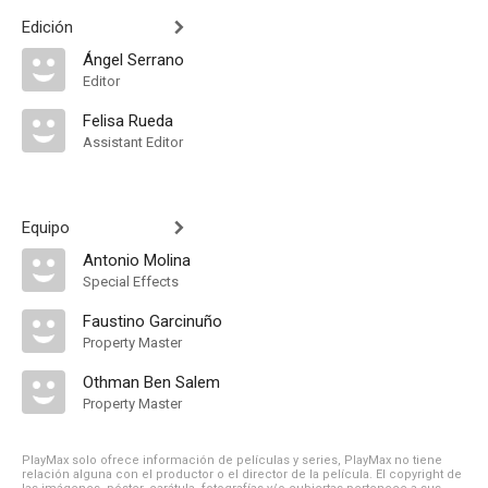
Edición
Ángel Serrano
Editor
Felisa Rueda
Assistant Editor
Equipo
Antonio Molina
Special Effects
Faustino Garcinuño
Property Master
Othman Ben Salem
Property Master
PlayMax solo ofrece información de películas y series, PlayMax no tiene
relación alguna con el productor o el director de la película. El copyright de