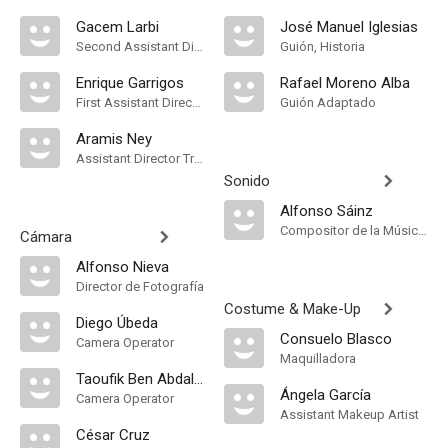
Gacem Larbi
José Manuel Iglesias
Second Assistant Director
Guión, Historia
Enrique Garrigos
Rafael Moreno Alba
First Assistant Director
Guión Adaptado
Aramis Ney
Assistant Director Trainee
Sonido
Alfonso Sáinz
Compositor de la Música Original
Cámara
Alfonso Nieva
Director de Fotografía
Costume & Make-Up
Diego Úbeda
Consuelo Blasco
Camera Operator
Maquilladora
Taoufik Ben Abdallah
Ángela García
Camera Operator
Assistant Makeup Artist
César Cruz