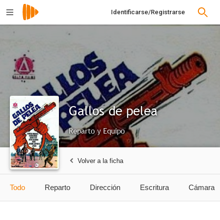
Identificarse/Registrarse
Gallos de pelea
Reparto y Equipo
Volver a la ficha
Todo
Reparto
Dirección
Escritura
Cámara