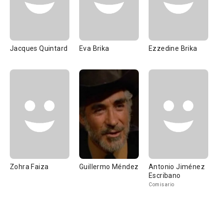
Jacques Quintard
Eva Brika
Ezzedine Brika
Zohra Faiza
Guillermo Méndez
Antonio Jiménez
Escribano
Comisario