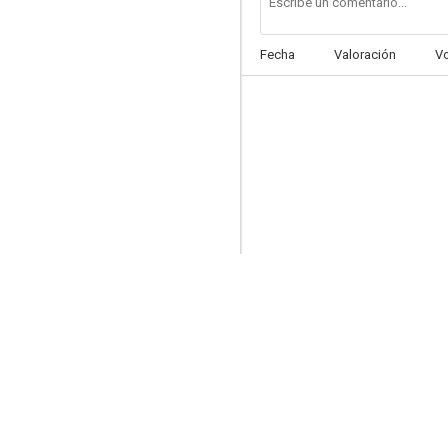
Fecha
Valoración
V
Matador
--
Brideshead Revisited
--