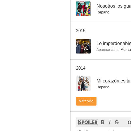
10
Nosotros los gu
Reparto
Prisionera de amor
2015
6.7
8.5
Lo imperdonabl
Aparece como
Montse
2014
7.9
Mi corazón es t
Reparto
La Rosa de Guadalupe
Ver todo
5.7