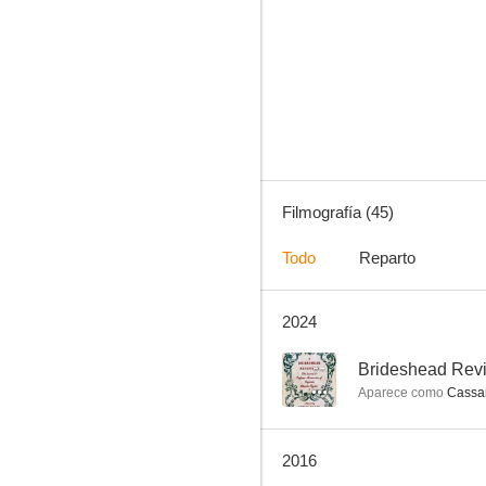
Código postal
8.5
Filmografía (45)
Todo
Reparto
2024
Lo imperdonable
7.5
--
Brideshead Revi
Aparece como
Cassa
2016