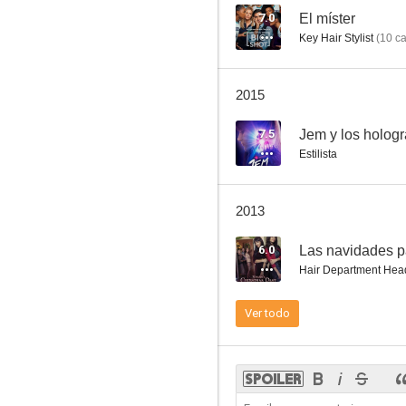
7.0
El míster
Key Hair Stylist
(
10
ca
2015
7.5
Jem y los holog
Estilista
2013
6.0
Las navidades p
Hair Department Hea
Ver todo