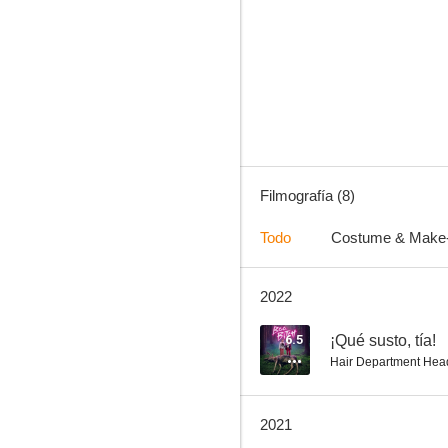
¡Qué susto, tía!
--
Filmografía (8)
Todo
Costume & Make
2022
The Silent Thief
6.5
¡Qué susto, tía!
Hair Department Hea
2021