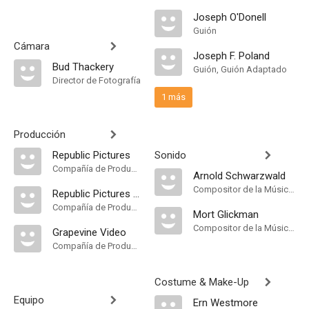
Joseph O'Donell
Guión
Cámara
Joseph F. Poland
Bud Thackery
Guión, Guión Adaptado
Director de Fotografía
1 más
Producción
Republic Pictures
Sonido
Compañía de Produccion
Arnold Schwarzwald
Compositor de la Música Original
Republic Pictures Home Video
Compañía de Produccion
Mort Glickman
Compositor de la Música Original
Grapevine Video
Compañía de Produccion
Costume & Make-Up
Equipo
Ern Westmore