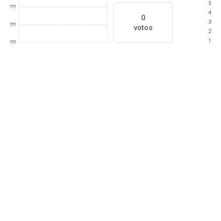
5
???
4
0
3
???
votos
2
1
???