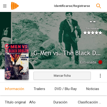
Identificarse/Registrarse
--
Sin valorar
G-Men vs. The Black Dragon
Estrenada
Marcar ficha
Información
Trailers
DVD / Blu-Ray
Noticias
Título original
Año
Duración
Clasificación por edades