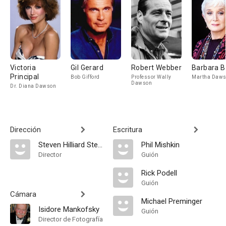
Victoria
Gil Gerard
Robert Webber
Barbara B
Principal
Bob Gifford
Professor Wally
Martha Daw
Dawson
Dr. Diana Dawson
Dirección
Escritura
Steven Hilliard Stern
Phil Mishkin
Director
Guión
Rick Podell
Guión
Cámara
Michael Preminger
Isidore Mankofsky
Guión
Director de Fotografía