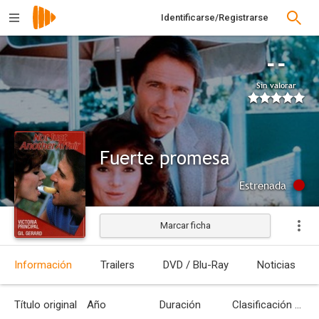
Identificarse/Registrarse
--
Sin valorar
Fuerte promesa
Estrenada
Marcar ficha
Información
Trailers
DVD / Blu-Ray
Noticias
Título original
Año
Duración
Clasificación por edades