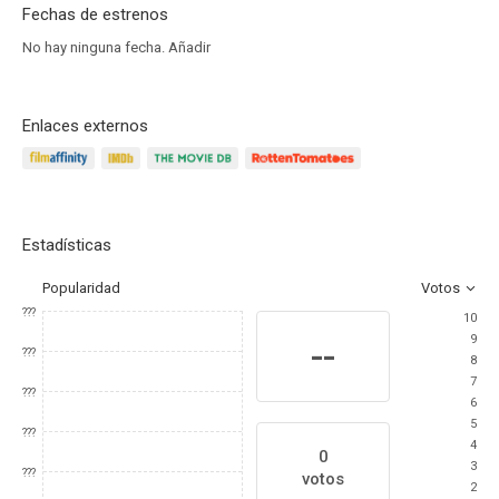
Fechas de estrenos
No hay ninguna fecha.
Añadir
Enlaces externos
Estadísticas
Popularidad
Votos
???
10
9
--
???
8
7
???
6
5
???
4
0
3
???
votos
2