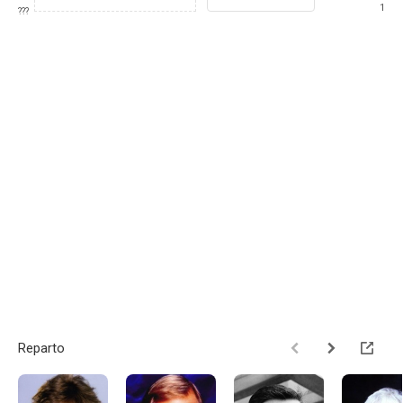
1
???
Reparto