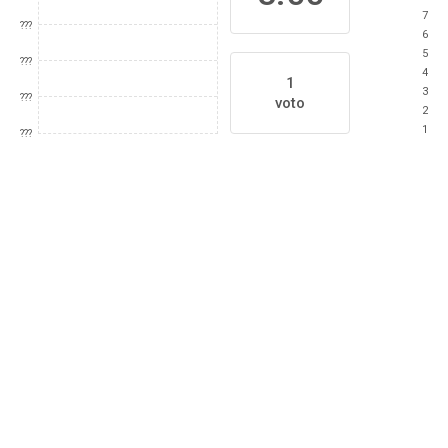
7
???
6
5
???
4
1
3
???
voto
2
1
???