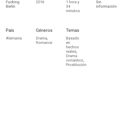
Fucking
2016
1 hora y
Sin
Berlin
34
información
minutos
País
Géneros
Temas
Alemania
Drama
,
Basado
Romance
en
hechos
reales
,
Drama
romántico
,
Prostitución