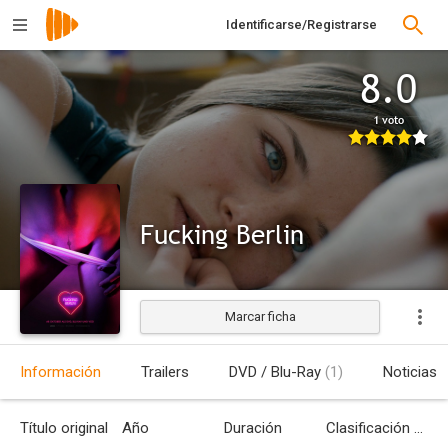
Identificarse/Registrarse
8.0
1 voto
Fucking Berlin
Marcar ficha
Estrenada
Información
Trailers
DVD / Blu-Ray
(1)
Noticias
Título original
Año
Duración
Clasificación por edades