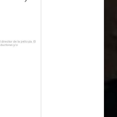
irector de la película. El
oductoras y/o