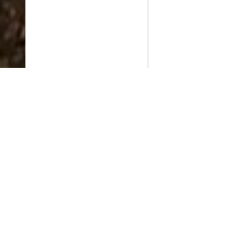
PlayMax
2026
Series populares
La Casa del Dragón
Silo
Ted Lasso
Stuart no consigue salvar el universo
Operaciones especiales: Lioness