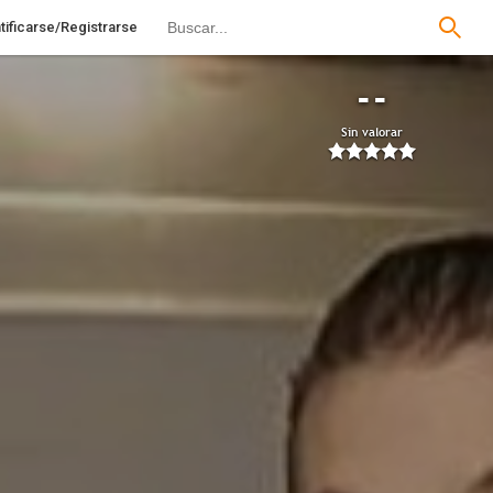
tificarse/Registrarse
--
Sin valorar