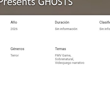
Presents GHOSTS
Año
Duración
Clasif
2026
Sin información
Sin inf
Géneros
Temas
Terror
FMV Game
,
Sobrenatural
,
Videojuego narrativo