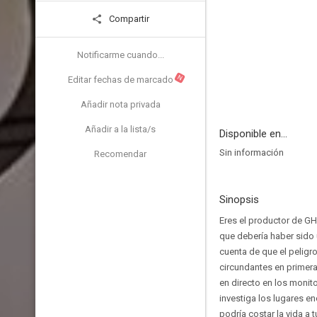
Compartir
Notificarme cuando...
N
Editar fechas de marcado
Añadir nota privada
Añadir a la lista/s
Disponible en...
Sin información
Recomendar
Sinopsis
Eres el productor de GH
que debería haber sido 
cuenta de que el peligro 
circundantes en primera
en directo en los monito
investiga los lugares e
podría costar la vida a tu