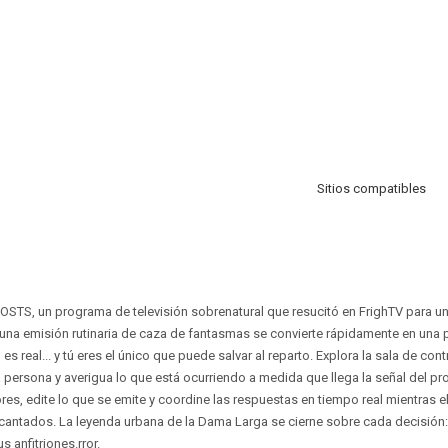
Sitios compatibles
OSTS, un programa de televisión sobrenatural que resucitó en FrighTV para una
una emisión rutinaria de caza de fantasmas se convierte rápidamente en una 
es real... y tú eres el único que puede salvar al reparto. Explora la sala de cont
 persona y averigua lo que está ocurriendo a medida que llega la señal del 
res, edite lo que se emite y coordine las respuestas en tiempo real mientras el
ncantados. La leyenda urbana de la Dama Larga se cierne sobre cada decisión:
s anfitriones.rror.