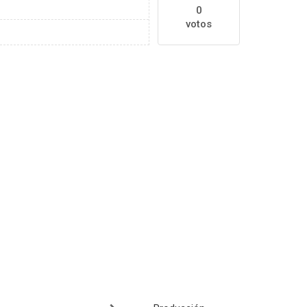
0
votos