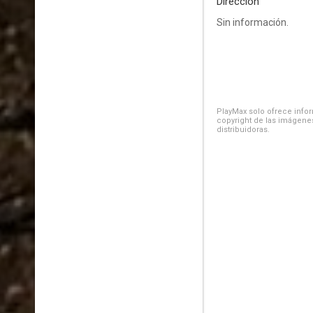
Dirección
Sin información.
PlayMax solo ofrece inform
copyright de las imágenes
distribuidoras.