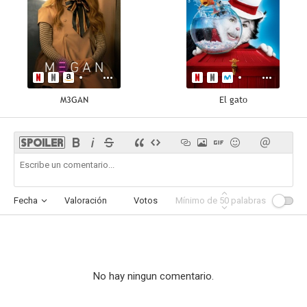
M3GAN
El gato
Fecha
Valoración
Votos
Mínimo de
Afinidad
50
palabras
No hay ningun comentario.