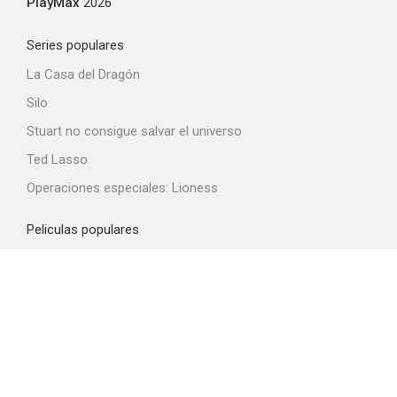
PlayMax
2026
Series populares
La Casa del Dragón
Silo
Stuart no consigue salvar el universo
Ted Lasso
Operaciones especiales: Lioness
Peliculas populares
Spider-Man: Brand New Day
La odisea
La boca del diablo
Obsession
El diablo viste de Prada 2