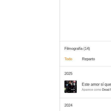
Winner
5.8
Filmografía (14)
Todo
Reparto
2025
Reposo absoluto
4.8
5.8
Este amor sí qu
Aparece como
Dead M
2024