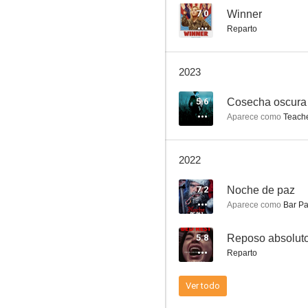
7.0
Winner
Reparto
Noche de paz, noche de horror
2023
--
5.6
Cosecha oscura
Aparece como
Teach
2022
7.2
Noche de paz
Aparece como
Bar Pa
Causas mortales
5.8
Reposo absolut
Reparto
Ver todo