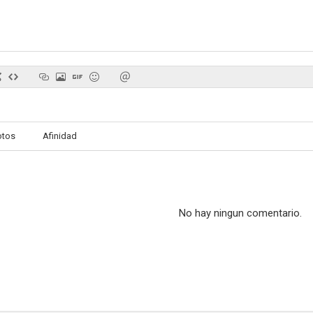
El cambio mortal
Dibujos maléficos
El cementeri
2.0
--
otos
Afinidad
No hay ningun comentario.
Los Dreggs
La noche de los muertos vivientes. Estallido zombi
--
--