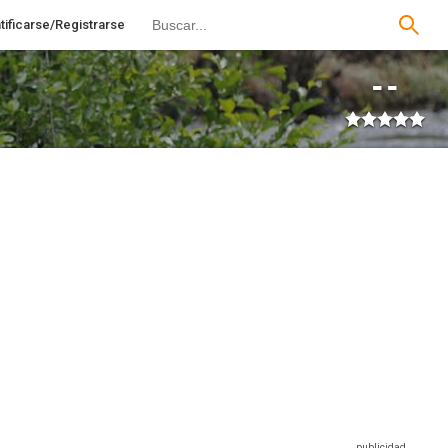
tificarse/Registrarse
--