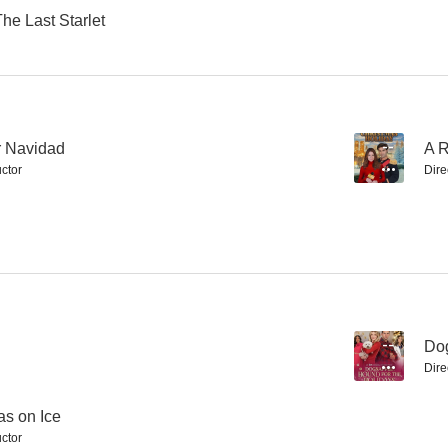
The Last Starlet
Air Rage
Un amor real por Navidad
Una pequeña
4.5
4.5
r Navidad
--
A R
ctor
Dire
Tormenta nuclear
Zona cibernética
Identidades 
--
Dog
3.0
2.7
Dire
as on Ice
ctor