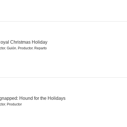
 mentira
A Perfect Christmas List
The Hatfields and McCoys: Bad Blood
4.3
4.3
4.0
oyal Christmas Holiday
ctor
,
Guión
,
Productor
,
Reparto
opuestas
Compromiso fatal
American Grindhouse
napped: Hound for the Holidays
2.3
2.0
2.0
ctor
,
Productor