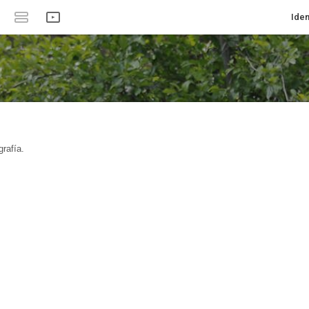
Iden
rafía.