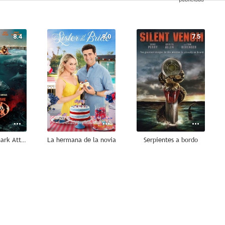
8.4
8.0
7.5
Jersey Shore Shark Attack
La hermana de la novia
Serpientes a bordo
6.1
6.1
6.0