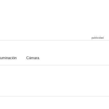
choque
Inmersión de emergencia
Lazos de sangre
6.0
5.8
5.5
Iluminación
Cámara
lla
Rescate en Afganistán
Navidad en Vermont
5.0
5.0
5.0