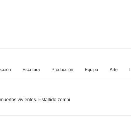
Una boda por Navidad
Colisión inminente
Ondas de 
6.0
6.0
ección
Escritura
Producción
Equipo
Arte
Small Town Prince
In the Fall
Vampire
5.3
5.0
muertos vivientes. Estallido zombi