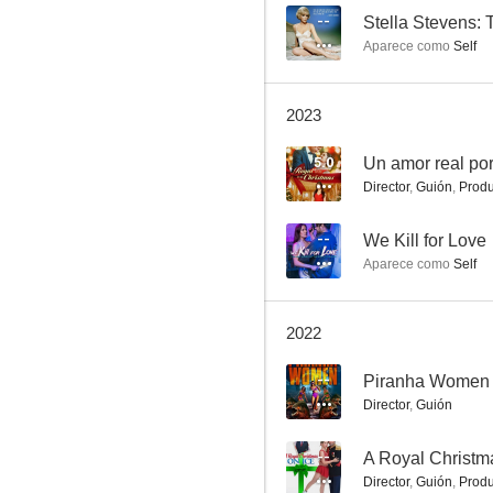
--
Stella Stevens: 
Aparece como
Self
Un regalo para Navidad
2023
4.8
5.0
Un amor real po
Director
,
Guión
,
Produ
--
We Kill for Love
Aparece como
Self
2022
Alienator
--
Piranha Women
4.0
Director
,
Guión
--
A Royal Christm
Director
,
Guión
,
Produ