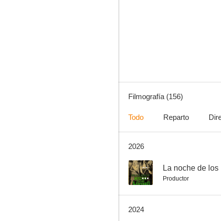
La casa de los secretos
6.0
Filmografía (156)
Todo
Reparto
Dir
2026
Testigo presencial
5.3
--
La noche de los 
Productor
2024