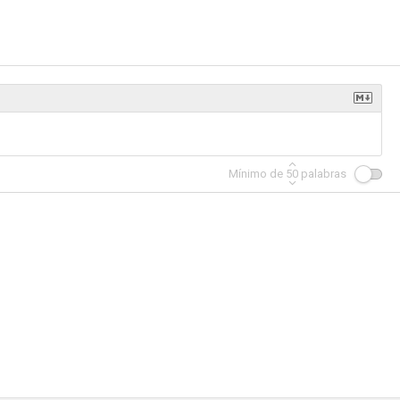
o indio
Bikini Hoe Down
Munchie ataca de nuevo
--
--
--
Mínimo de
50
palabras
Stella Stevens: The Last Starlet
A Royal Christmas Holiday
We Kill for Love
--
--
--