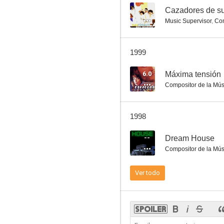
--
Cazadores de s
Music Supervisor
,
Comp
Al límite de lo normal
1999
--
6.0
Máxima tensión
Compositor de la Mús
1998
--
Dream House
Compositor de la Mús
Dream House
Ver todo
--