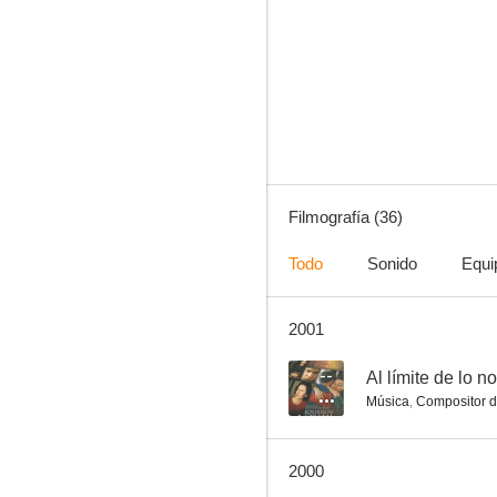
Tensión en el circuito
6.3
Filmografía (36)
Todo
Sonido
Equi
2001
Vinieron de dentro de...
--
--
Al límite de lo n
Música
,
Compositor d
2000