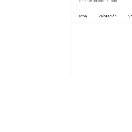
Fecha
Valoración
V
White Lies
--
TekWar
--