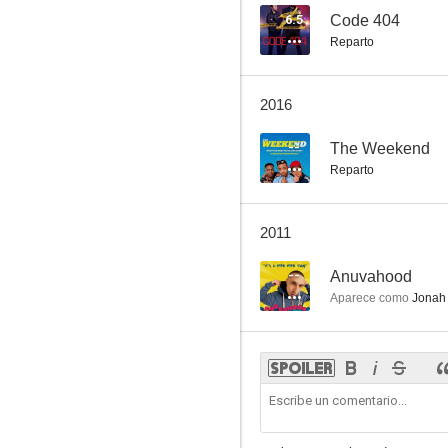
6.5
Code 404
Reparto
2016
--
The Weekend
Reparto
2011
--
Anuvahood
Aparece como
Jonah 