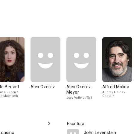
te Berlant
Alex Ozerov
Alex Ozerov-
Alfred Molina
Meyer
ica Fulton /
Aubrey Fields /
ss Machbeth
Captain
Joey Vallejo / Sal
Escritura
 Longino
John Levenstein