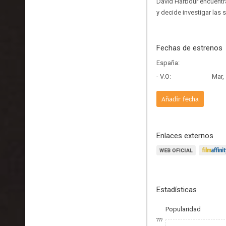
David Harbour encuentra
y decide investigar las 
Fechas de estrenos
España:
- V.O:
Mar,
Añadir fecha
Enlaces externos
Estadísticas
Popularidad
???