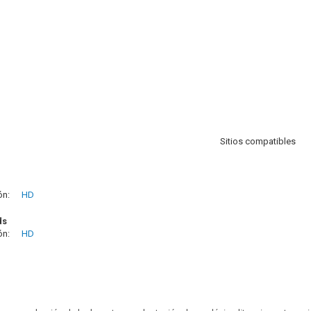
Sitios compatibles
ón:
HD
ds
ón:
HD