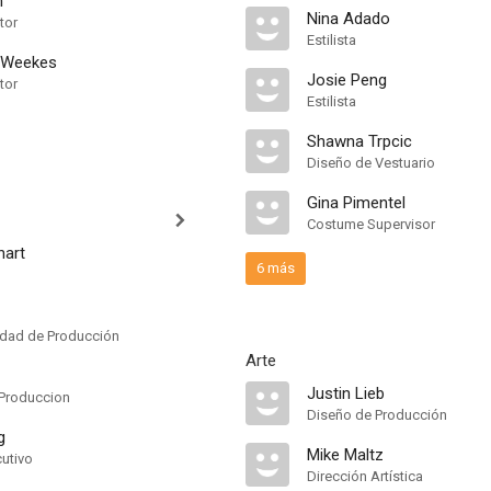
n
Nina Adado
tor
Estilista
-Weekes
Josie Peng
tor
Estilista
Shawna Trpcic
Diseño de Vestuario
Gina Pimentel
Costume Supervisor
hart
6 más
idad de Producción
Arte
Justin Lieb
Produccion
Diseño de Producción
g
Mike Maltz
cutivo
Dirección Artística