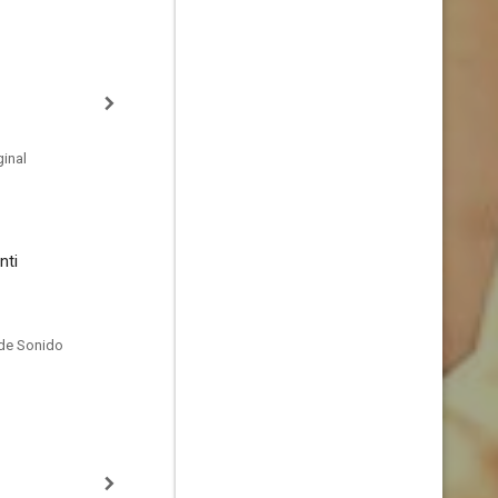
inal
nti
de Sonido