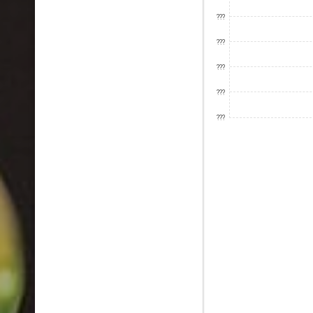
???
???
???
???
???