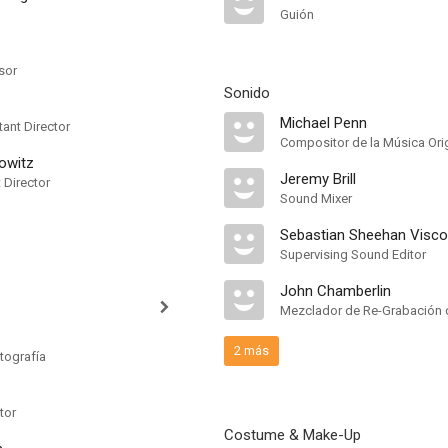
Guión
sor
Sonido
Michael Penn
ant Director
Compositor de la Música Orig
owitz
Jeremy Brill
t Director
Sound Mixer
Sebastian Sheehan Visco
Supervising Sound Editor
John Chamberlin
Mezclador de Re-Grabación 
2 más
tografía
tor
Costume & Make-Up