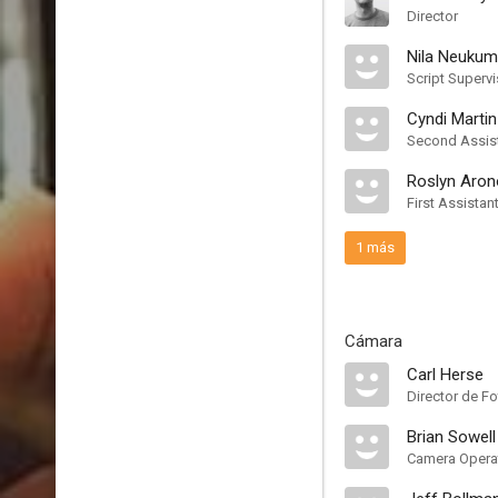
Director
Nila Neukum
Script Supervi
Cyndi Martin
Second Assist
Roslyn Aron
First Assistan
1 más
Cámara
Carl Herse
Director de Fo
Brian Sowell
Camera Opera