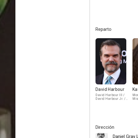
Reparto
David Harbour
Ka
David Harbour III /
Mon
David Harbour Jr. /
Mi
Frankenstein
Dirección
Daniel Gray