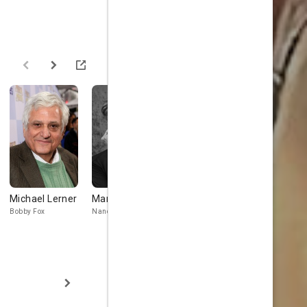
Michael Lerner
Mary Woronov
Marion Van
Lidia Porto
Cuyck
Bobby Fox
Nancy Erlich
Detective Cep
Niece