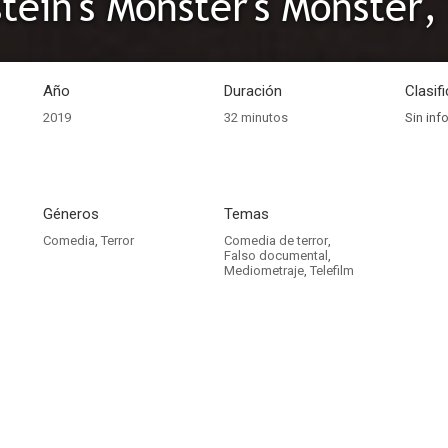
Año
Duración
Clasif
2019
32 minutos
Sin inf
Géneros
Temas
Comedia
,
Terror
Comedia de terror
,
Falso documental
,
Mediometraje
,
Telefilm