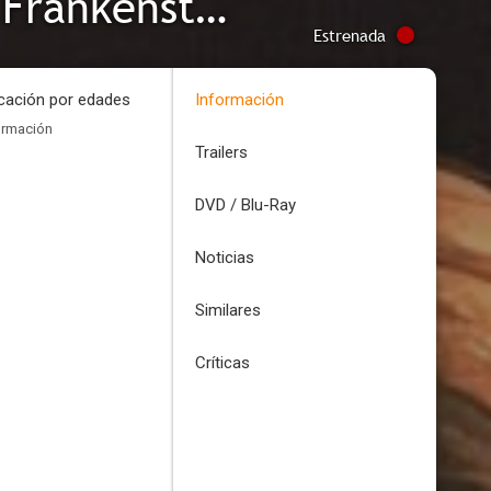
Frankenstein's Monster's Monster, Frankenstein
Estrenada
icación por edades
Información
ormación
Trailers
DVD / Blu-Ray
Noticias
Similares
Críticas