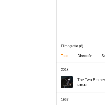
Vamos a contar mentiras
Filmografía (8)
Todo
Dirección
So
2018
--
The Two Brothe
Director
1967