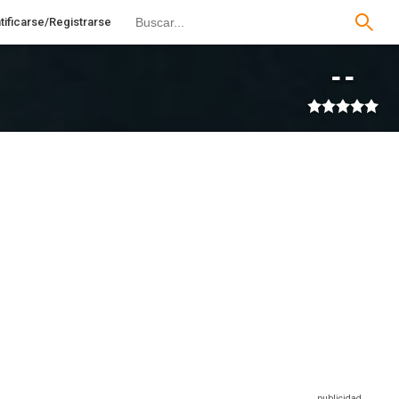
tificarse/Registrarse
--