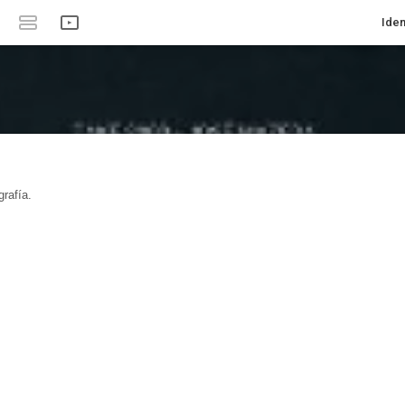
Iden
rafía.