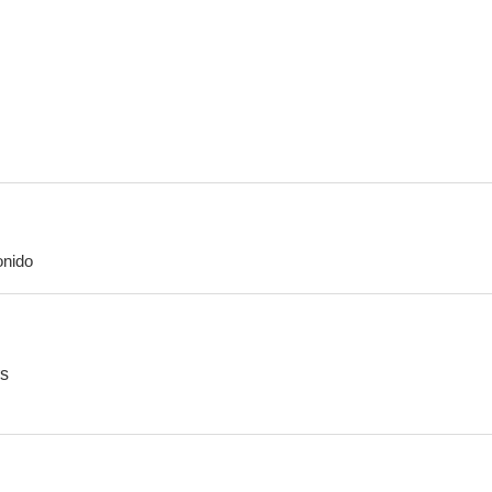
La paz empieza nunca
nido
rs