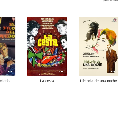
--
--
--
 miedo
La cesta
Historia de una noche