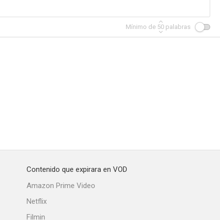
Mínimo de
50
palabras
Contenido que expirara en VOD
Amazon Prime Video
Netflix
Filmin