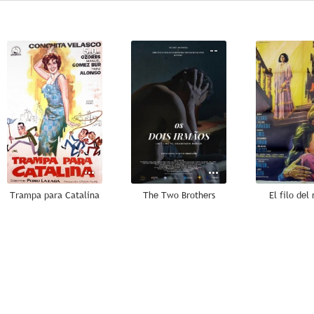
5.0
--
Trampa para Catalina
The Two Brothers
El filo del
--