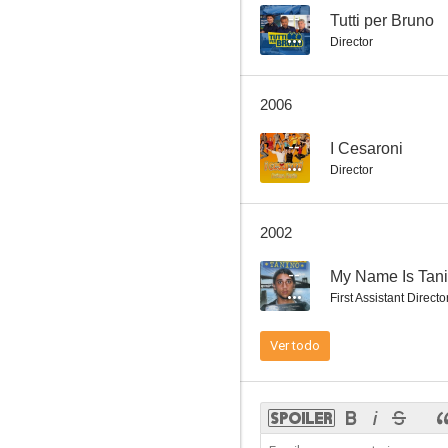
--
Tutti per Bruno
Director
2006
--
I Cesaroni
Director
2002
--
My Name Is Tan
First Assistant Directo
Ver todo