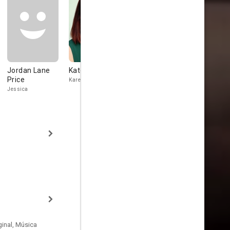
Jordan Lane
Kate Flannery
Laura Harrier
Brooke Dil
Price
Karen
Dorothy Cuda
Martha
Jessica
inal, Música