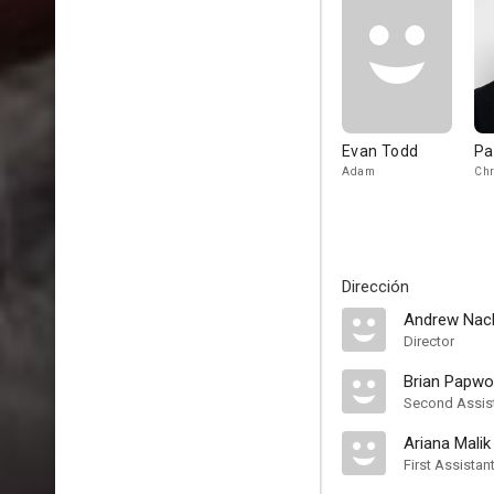
Evan Todd
Pa
Adam
Chr
Dirección
Andrew Na
Director
Brian Papwo
Second Assist
Ariana Malik
First Assistan