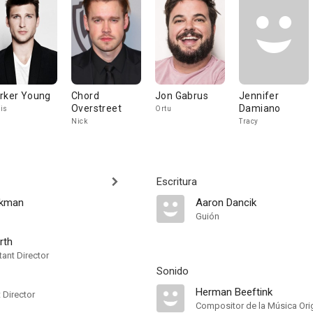
rker Young
Chord
Jon Gabrus
Jennifer
Overstreet
Damiano
is
Ortu
Nick
Tracy
Escritura
ckman
Aaron Dancik
Guión
rth
ant Director
Sonido
Herman Beeftink
t Director
Compositor de la Música Orig