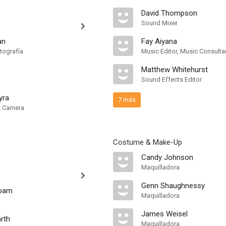
David Thompson
Sound Mixer
an
Fay Aiyana
tografía
Music Editor, Music Consulta
Matthew Whitehurst
Sound Effects Editor
yra
7 más
nt Camera
Costume & Make-Up
Candy Johnson
Maquilladora
Genn Shaughnessy
noam
Maquilladora
James Weisel
rth
Maquilladora