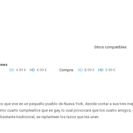
Sitios compatibles
unes
SD
4.99 €
HD
4.99 €
Compra:
SD
8.99 €
HD
9.99 €
o que vive en un pequeño pueblo de Nueva York, decide contar a sus tres me
imo cuarto cumpleaños que es gay, lo cual provocará que los cuatro amigos, 
bastante tradicional, se replanteen los lazos que les unen.