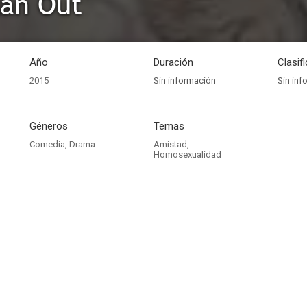
Man Out
Año
Duración
Clasif
2015
Sin información
Sin inf
Géneros
Temas
Comedia
,
Drama
Amistad
,
Homosexualidad