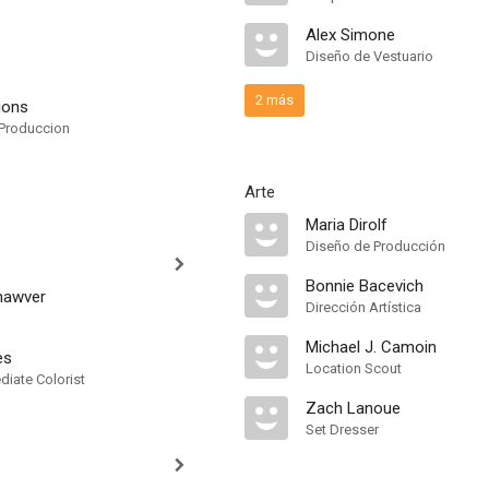
Alex Simone
Diseño de Vestuario
2 más
ions
Produccion
Arte
Maria Dirolf
Diseño de Producción
Bonnie Bacevich
Shawver
Dirección Artística
Michael J. Camoin
es
Location Scout
ediate Colorist
Zach Lanoue
Set Dresser