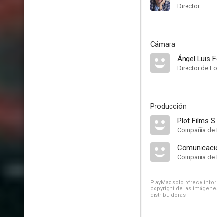
Director
Cámara
Ángel Luis 
Director de Fo
Producción
Plot Films S
Compañía de 
Comunicació
Compañía de 
PlayMax solo ofrece inform
copyright de las imágenes
distribuidoras.