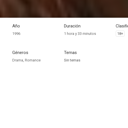
Año
Duración
Clasif
1996
1 hora y 33 minutos
18+
Géneros
Temas
Drama
,
Romance
Sin temas