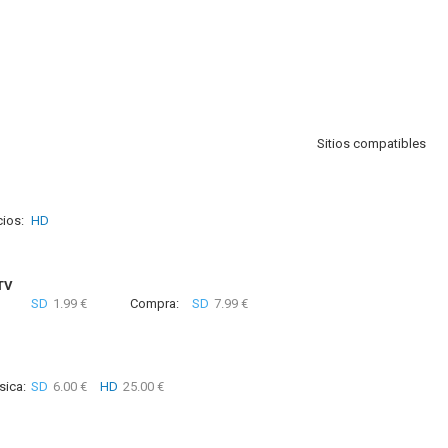
Sitios compatibles
ios:
HD
TV
SD
1.99 €
Compra:
SD
7.99 €
sica:
SD
6.00 €
HD
25.00 €