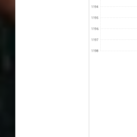
1194
1195
1196
1197
1198