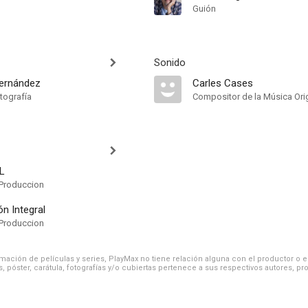
Guión
Sonido
Fernández
Carles Cases
tografía
Compositor de la Música Orig
.L
Produccion
n Integral
Produccion
ación de películas y series, PlayMax no tiene relación alguna con el productor o el d
, póster, carátula, fotografías y/o cubiertas pertenece a sus respectivos autores, pr