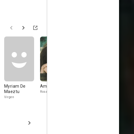
Myriam De
Amparo Muñoz
Miguel Alonso
Simón And
Maeztu
Rosa
Joaquín
Virgen