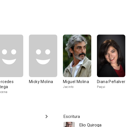
rcedes
Micky Molina
Miguel Molina
Diana Peñalver
tega
Jacinto
Paqui
ucena
Escritura
Elio Quiroga