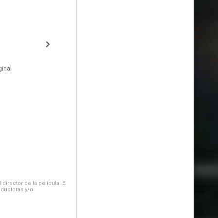
inal
irector de la película. El
oductoras y/o