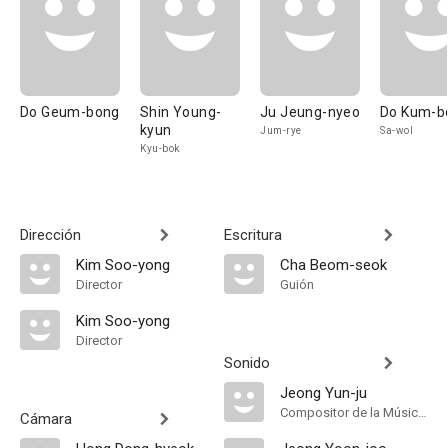
Do Geum-bong
Shin Young-
Ju Jeung-nyeo
Do Kum-b
kyun
Jum-rye
Sa-wol
Kyu-bok
Dirección
Escritura
Kim Soo-yong
Cha Beom-seok
Director
Guión
Kim Soo-yong
Director
Sonido
Jeong Yun-ju
Compositor de la Música Original
Cámara