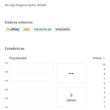
No hay ninguna fecha.
Añadir
Enlaces externos
Estadísticas
Popularidad
Votos
???
10
9
--
???
8
7
???
6
5
???
4
0
3
???
votos
2
1
???