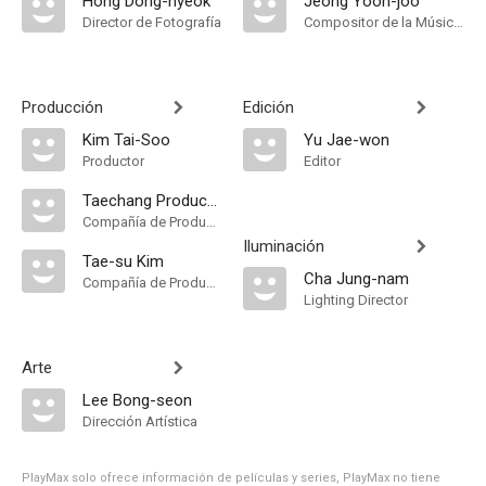
Hong Dong-hyeok
Jeong Yoon-joo
Director de Fotografía
Compositor de la Música Original
Producción
Edición
Kim Tai-Soo
Yu Jae-won
Productor
Editor
Taechang Productions
Compañía de Produccion
Iluminación
Tae-su Kim
Cha Jung-nam
Compañía de Produccion
Lighting Director
Arte
Lee Bong-seon
Dirección Artística
PlayMax solo ofrece información de películas y series, PlayMax no tiene