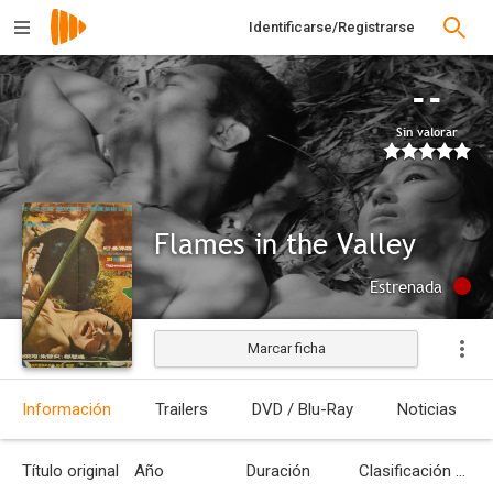
Identificarse/Registrarse
--
Sin valorar
Flames in the Valley
Estrenada
Marcar ficha
Información
Trailers
DVD / Blu-Ray
Noticias
Título original
Año
Duración
Clasificación por edades