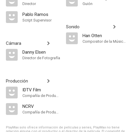
Director
Guión
Pablo Ramos
Script Supervisor
Sonido
Han Otten
Compositor de la Música Original
Cámara
Danny Elsen
Director de Fotografía
Producción
IDTV Film
Compañía de Produccion
NCRV
Compañía de Produccion
PlayMax solo ofrece información de películas y series, PlayMax no tiene
relación alguna con el productor o el director de la película. El copyright de