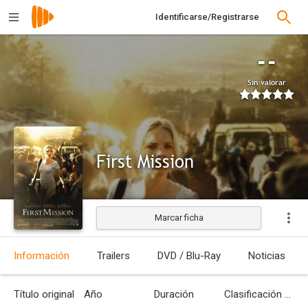
Identificarse/Registrarse
--
Sin valorar
First Mission
Marcar ficha
Estrenada
Información
Trailers
DVD / Blu-Ray
Noticias
Título original
Año
Duración
Clasificación por edades