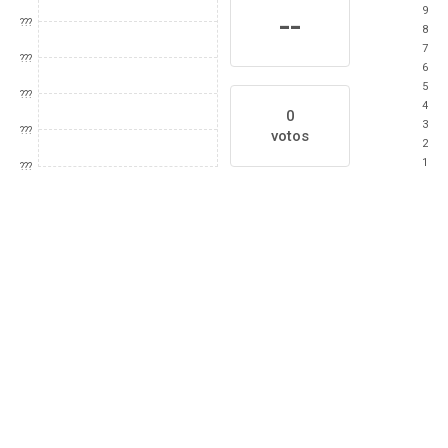
9
--
???
8
7
???
6
5
???
4
0
3
???
votos
2
1
???