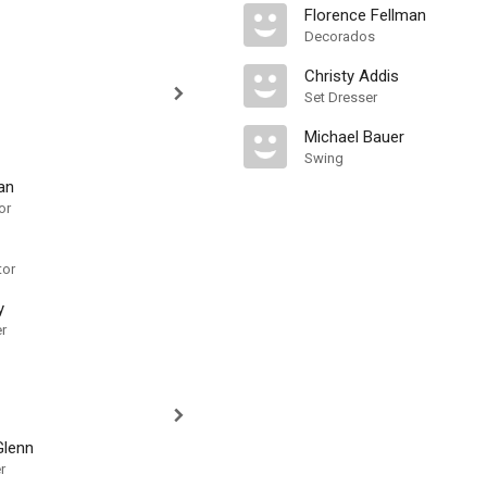
Florence Fellman
Decorados
Christy Addis
Set Dresser
Michael Bauer
Swing
an
or
tor
y
er
Glenn
r