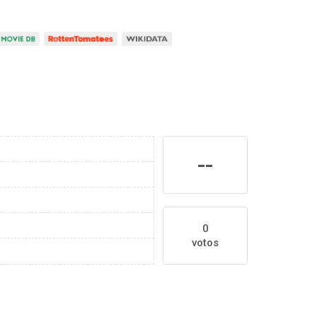
--
0
votos