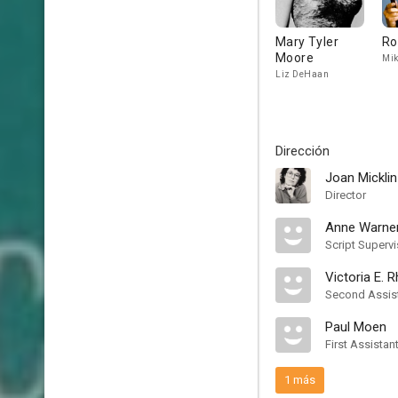
Mary Tyler
Ro
Moore
Mik
Liz DeHaan
Dirección
Joan Micklin
Director
Anne Warne
Script Supervi
Victoria E. 
Second Assist
Paul Moen
First Assistan
1 más