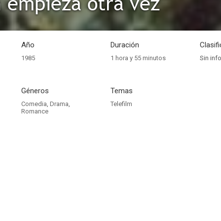
 empieza otra vez
Año
Duración
Clasif
1985
1 hora y 55 minutos
Sin inf
Géneros
Temas
Comedia
,
Drama
,
Telefilm
Romance