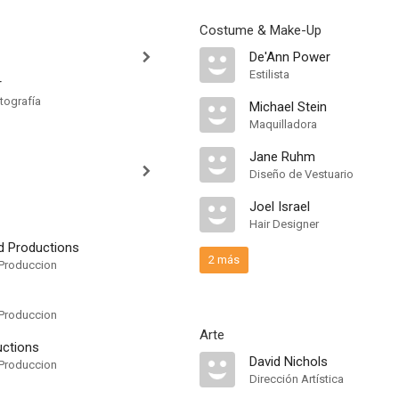
Costume & Make-Up
De'Ann Power
Estilista
r
tografía
Michael Stein
Maquilladora
Jane Ruhm
Diseño de Vestuario
Joel Israel
Hair Designer
d Productions
2 más
Produccion
Produccion
Arte
uctions
David Nichols
Produccion
Dirección Artística