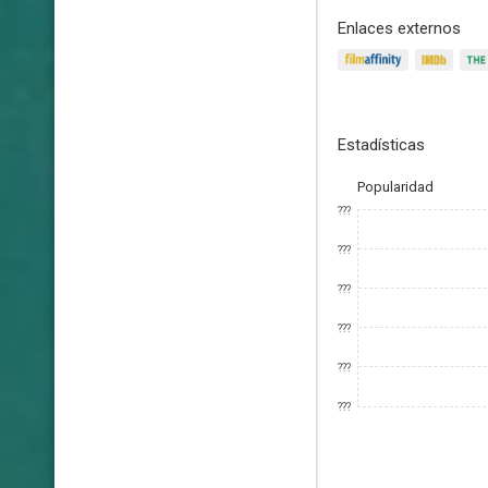
Enlaces externos
Estadísticas
Popularidad
???
???
???
???
???
???