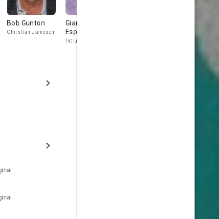
Bob Gunton
Giancarlo
Russell Horton
Avery Broo
Esposito
Christian Jameson
Mort
Dude on Bus
Intruder
inal
inal