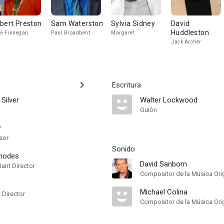
bert Preston
Sam Waterston
Sylvia Sidney
David
Huddleston
e Finnegan
Paul Broadbent
Margaret
Jack Archer
Escritura
 Silver
Walter Lockwood
Guión
r
sor
Sonido
Rhodes
David Sanborn
ant Director
Compositor de la Música Orig
Michael Colina
t Director
Compositor de la Música Orig