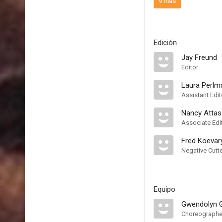
9 más
Edición
Jay Freund
Editor
Laura Perlm
Assistant Edit
Nancy Attas
Associate Edi
Fred Koevar
Negative Cutt
Equipo
Gwendolyn 
Choreographe